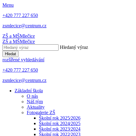
Menu
+420 777 227 650
zsmlecice@centrum.cz
ZŠ a MŠ
Mlečice
ZŠ a MŠ
Mlečice
Hledaný výraz
Hledat
rozšířené vyhledávání
+420 777 227 650
zsmlecice@centrum.cz
Základní škola
O nás
Náš tým
Aktuality
Fotogalerie ZŠ
Školní rok 2025⁄2026
Školní rok 2024⁄2025
Školní rok 2023⁄2024
Školní rok 2022⁄2023