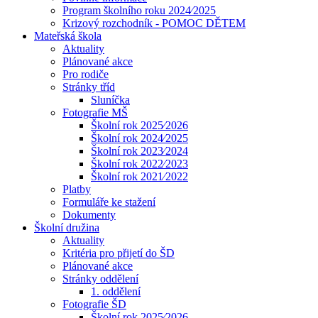
Program školního roku 2024⁄2025
Krizový rozchodník - POMOC DĚTEM
Mateřská škola
Aktuality
Plánované akce
Pro rodiče
Stránky tříd
Sluníčka
Fotografie MŠ
Školní rok 2025⁄2026
Školní rok 2024⁄2025
Školní rok 2023⁄2024
Školní rok 2022⁄2023
Školní rok 2021⁄2022
Platby
Formuláře ke stažení
Dokumenty
Školní družina
Aktuality
Kritéria pro přijetí do ŠD
Plánované akce
Stránky oddělení
1. oddělení
Fotografie ŠD
Školní rok 2025⁄2026