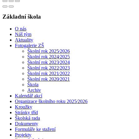
Základní škola
O nás
Náš tým
Aktuality
Fotogalerie ZŠ
Školní rok 2025⁄2026
Školní rok 2024⁄2025
Školní rok 2023⁄2024
Školní rok 2022⁄2023
Školní rok 2021⁄2022
Školní rok 2020⁄2021
Škola
Archiv
Kalendář akcí
Organizace školního roku 2025⁄2026
Kroužky
Stránky tříd
Školská rada
Dokumenty
Formuláře ke stažení
Projekty