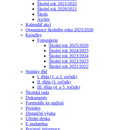
Školní rok 2021⁄2022
Školní rok 2020⁄2021
Škola
Archiv
Kalendář akcí
Organizace školního roku 2025⁄2026
Kroužky
Fotogalerie
Školní rok 2025⁄2026
Školní rok 2024⁄2025
Školní rok 2023⁄2024
Školní rok 2022⁄2023
Školní rok 2021⁄2022
Stránky tříd
I. třída (1. a 2. ročník)
II. třída (3. ročník)
III. třída (4. a 5. ročník)
Školská rada
Dokumenty
Formuláře ke stažení
Projekty
Distanční výuka
Úřední deska
E-podatelna
Povinné informace