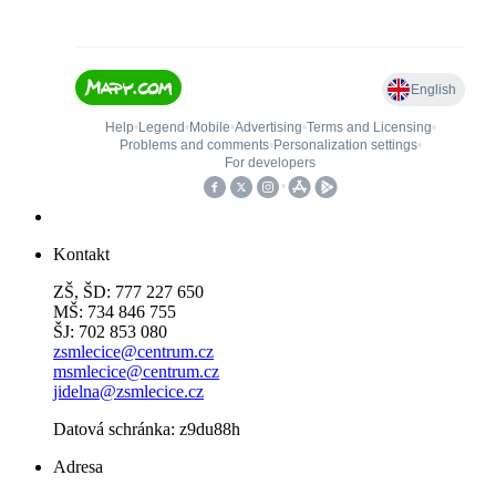
Kontakt
ZŠ, ŠD: 777 227 650
MŠ: 734 846 755
ŠJ: 702 853 080
zsmlecice@centrum.cz
msmlecice@centrum.cz
jidelna@zsmlecice.cz
Datová schránka: z9du88h
Adresa