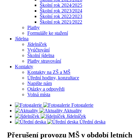
Školní rok 2024⁄2025
Školní rok 2023⁄2024
Školní rok 2022⁄2023
Školní rok 2021⁄2022
Platby
Formuláře ke stažení
Jídelna
Jídelníček
Vyúčtování
Školní jídelna
Platby stravování
Kontakty
Kontakty na ZŠ a MŠ
Úřední hodiny, konzultace
Napište nám
Otázky a odpovědi
Volná místa
Fotogalerie
Aktuality
Jídelníček
Úřední deska
Přerušení provozu MŠ v období letních