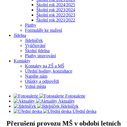
Školní rok 2024⁄2025
Školní rok 2023⁄2024
Školní rok 2022⁄2023
Školní rok 2021⁄2022
Platby
Formuláře ke stažení
Jídelna
Jídelníček
Vyúčtování
Školní jídelna
Platby stravování
Kontakty
Kontakty na ZŠ a MŠ
Úřední hodiny, konzultace
Napište nám
Otázky a odpovědi
Volná místa
Fotogalerie
Aktuality
Jídelníček
Úřední deska
Přerušení provozu MŠ v období letních