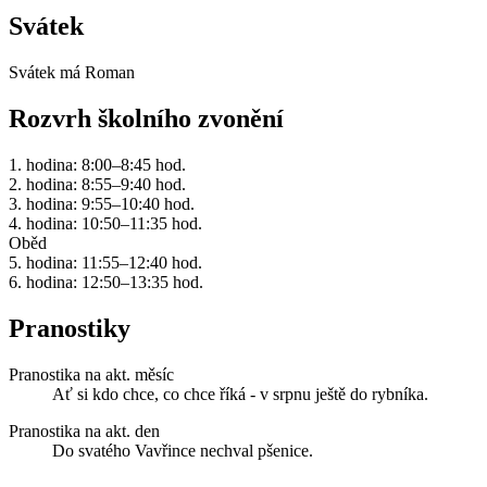
Svátek
Svátek má
Roman
Rozvrh školního zvonění
1. hodina: 8:00–8:45 hod.
2. hodina: 8:55–9:40 hod.
3. hodina: 9:55–10:40 hod.
4. hodina: 10:50–11:35 hod.
Oběd
5. hodina: 11:55–12:40 hod.
6. hodina: 12:50–13:35 hod.
Pranostiky
Pranostika na akt. měsíc
Ať si kdo chce, co chce říká - v srpnu ještě do rybníka.
Pranostika na akt. den
Do svatého Vavřince nechval pšenice.