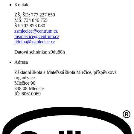
Kontakt
ZŠ, ŠD: 777 227 650
MŠ: 734 846 755
ŠJ: 702 853 080
zsmlecice@centrum.cz
msmlecice@centrum.cz
jidelna@zsmlecice.cz
Datová schránka: z9du88h
Adresa
Základní škola a Mateřská škola Mlečice, příspěvková
organizace
Mlečice 90
338 08 Mlečice
IČ: 60610069