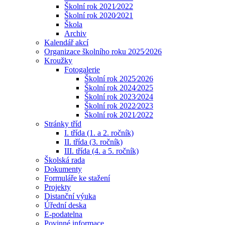
Školní rok 2021⁄2022
Školní rok 2020⁄2021
Škola
Archiv
Kalendář akcí
Organizace školního roku 2025⁄2026
Kroužky
Fotogalerie
Školní rok 2025⁄2026
Školní rok 2024⁄2025
Školní rok 2023⁄2024
Školní rok 2022⁄2023
Školní rok 2021⁄2022
Stránky tříd
I. třída (1. a 2. ročník)
II. třída (3. ročník)
III. třída (4. a 5. ročník)
Školská rada
Dokumenty
Formuláře ke stažení
Projekty
Distanční výuka
Úřední deska
E-podatelna
Povinné informace