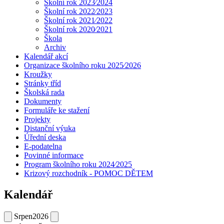
Školní rok 2023⁄2024
Školní rok 2022⁄2023
Školní rok 2021⁄2022
Školní rok 2020⁄2021
Škola
Archiv
Kalendář akcí
Organizace školního roku 2025⁄2026
Kroužky
Stránky tříd
Školská rada
Dokumenty
Formuláře ke stažení
Projekty
Distanční výuka
Úřední deska
E-podatelna
Povinné informace
Program školního roku 2024⁄2025
Krizový rozchodník - POMOC DĚTEM
Kalendář
Srpen
2026