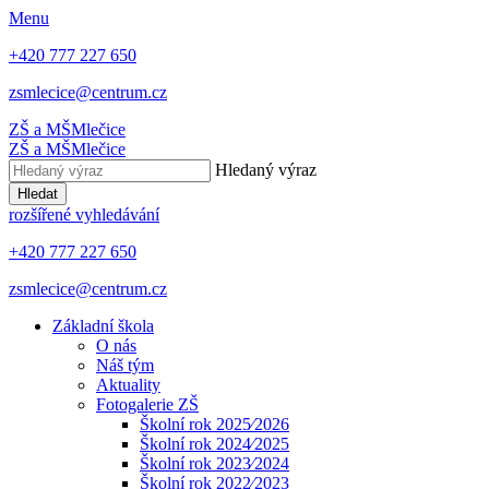
Menu
+420 777 227 650
zsmlecice@centrum.cz
ZŠ a MŠ
Mlečice
ZŠ a MŠ
Mlečice
Hledaný výraz
Hledat
rozšířené vyhledávání
+420 777 227 650
zsmlecice@centrum.cz
Základní škola
O nás
Náš tým
Aktuality
Fotogalerie ZŠ
Školní rok 2025⁄2026
Školní rok 2024⁄2025
Školní rok 2023⁄2024
Školní rok 2022⁄2023