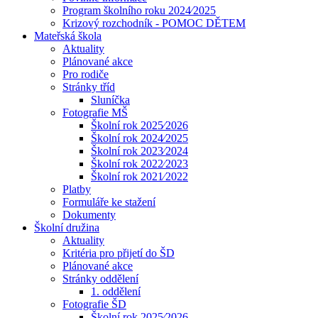
Program školního roku 2024⁄2025
Krizový rozchodník - POMOC DĚTEM
Mateřská škola
Aktuality
Plánované akce
Pro rodiče
Stránky tříd
Sluníčka
Fotografie MŠ
Školní rok 2025⁄2026
Školní rok 2024⁄2025
Školní rok 2023⁄2024
Školní rok 2022⁄2023
Školní rok 2021⁄2022
Platby
Formuláře ke stažení
Dokumenty
Školní družina
Aktuality
Kritéria pro přijetí do ŠD
Plánované akce
Stránky oddělení
1. oddělení
Fotografie ŠD
Školní rok 2025⁄2026