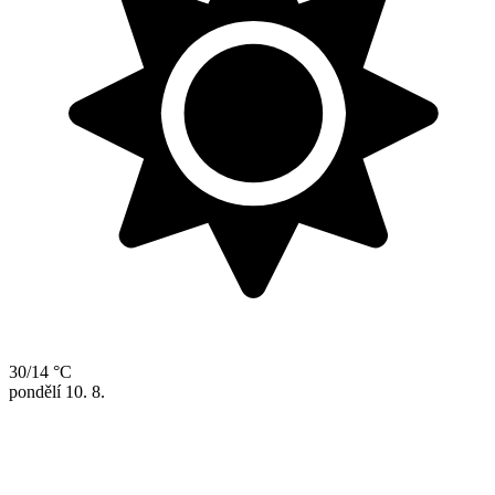
30/14 °C
pondělí
10. 8.