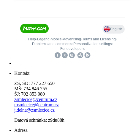
Kontakt
ZŠ, ŠD: 777 227 650
MŠ: 734 846 755
ŠJ: 702 853 080
zsmlecice@centrum.cz
msmlecice@centrum.cz
jidelna@zsmlecice.cz
Datová schránka: z9du88h
Adresa