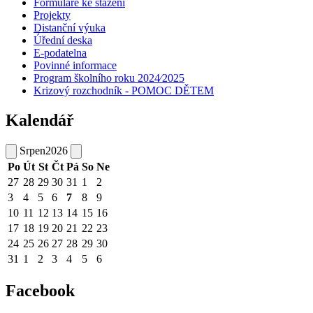
Formuláře ke stažení
Projekty
Distanční výuka
Úřední deska
E-podatelna
Povinné informace
Program školního roku 2024⁄2025
Krizový rozchodník - POMOC DĚTEM
Kalendář
Srpen
2026
Po
Út
St
Čt
Pá
So
Ne
27
28
29
30
31
1
2
3
4
5
6
7
8
9
10
11
12
13
14
15
16
17
18
19
20
21
22
23
24
25
26
27
28
29
30
31
1
2
3
4
5
6
Facebook