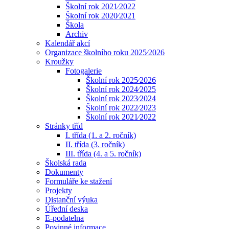
Školní rok 2021⁄2022
Školní rok 2020⁄2021
Škola
Archiv
Kalendář akcí
Organizace školního roku 2025⁄2026
Kroužky
Fotogalerie
Školní rok 2025⁄2026
Školní rok 2024⁄2025
Školní rok 2023⁄2024
Školní rok 2022⁄2023
Školní rok 2021⁄2022
Stránky tříd
I. třída (1. a 2. ročník)
II. třída (3. ročník)
III. třída (4. a 5. ročník)
Školská rada
Dokumenty
Formuláře ke stažení
Projekty
Distanční výuka
Úřední deska
E-podatelna
Povinné informace