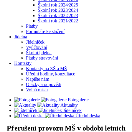
Školní rok 2024⁄2025
Školní rok 2023⁄2024
Školní rok 2022⁄2023
Školní rok 2021⁄2022
Platby
Formuláře ke stažení
Jídelna
Jídelníček
Vyúčtování
Školní jídelna
Platby stravování
Kontakty
Kontakty na ZŠ a MŠ
Úřední hodiny, konzultace
Napište nám
Otázky a odpovědi
Volná místa
Fotogalerie
Aktuality
Jídelníček
Úřední deska
Přerušení provozu MŠ v období letních