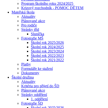
Program školního roku 2024⁄2025
Krizový rozchodník - POMOC DĚTEM
Mateřská škola
Aktuality
Plánované akce
Pro rodiče
Stránky tříd
Sluníčka
Fotografie MŠ
Školní rok 2025⁄2026
Školní rok 2024⁄2025
Školní rok 2023⁄2024
Školní rok 2022⁄2023
Školní rok 2021⁄2022
Platby
Formuláře ke stažení
Dokumenty
Školní družina
Aktuality
Kritéria pro přijetí do ŠD
Plánované akce
Stránky oddělení
1. oddělení
Fotografie ŠD
Školní rok 2025⁄2026