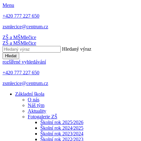
Menu
+420 777 227 650
zsmlecice@centrum.cz
ZŠ a MŠ
Mlečice
ZŠ a MŠ
Mlečice
Hledaný výraz
Hledat
rozšířené vyhledávání
+420 777 227 650
zsmlecice@centrum.cz
Základní škola
O nás
Náš tým
Aktuality
Fotogalerie ZŠ
Školní rok 2025⁄2026
Školní rok 2024⁄2025
Školní rok 2023⁄2024
Školní rok 2022⁄2023