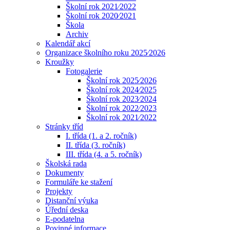
Školní rok 2021⁄2022
Školní rok 2020⁄2021
Škola
Archiv
Kalendář akcí
Organizace školního roku 2025⁄2026
Kroužky
Fotogalerie
Školní rok 2025⁄2026
Školní rok 2024⁄2025
Školní rok 2023⁄2024
Školní rok 2022⁄2023
Školní rok 2021⁄2022
Stránky tříd
I. třída (1. a 2. ročník)
II. třída (3. ročník)
III. třída (4. a 5. ročník)
Školská rada
Dokumenty
Formuláře ke stažení
Projekty
Distanční výuka
Úřední deska
E-podatelna
Povinné informace