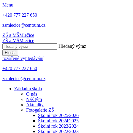
Menu
+420 777 227 650
zsmlecice@centrum.cz
ZŠ a MŠ
Mlečice
ZŠ a MŠ
Mlečice
Hledaný výraz
Hledat
rozšířené vyhledávání
+420 777 227 650
zsmlecice@centrum.cz
Základní škola
O nás
Náš tým
Aktuality
Fotogalerie ZŠ
Školní rok 2025⁄2026
Školní rok 2024⁄2025
Školní rok 2023⁄2024
Školní rok 2022⁄2023