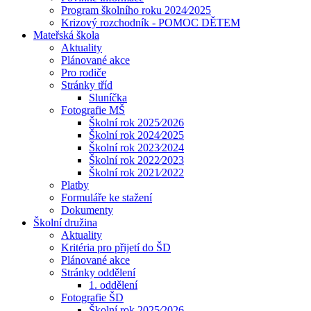
Program školního roku 2024⁄2025
Krizový rozchodník - POMOC DĚTEM
Mateřská škola
Aktuality
Plánované akce
Pro rodiče
Stránky tříd
Sluníčka
Fotografie MŠ
Školní rok 2025⁄2026
Školní rok 2024⁄2025
Školní rok 2023⁄2024
Školní rok 2022⁄2023
Školní rok 2021⁄2022
Platby
Formuláře ke stažení
Dokumenty
Školní družina
Aktuality
Kritéria pro přijetí do ŠD
Plánované akce
Stránky oddělení
1. oddělení
Fotografie ŠD
Školní rok 2025⁄2026