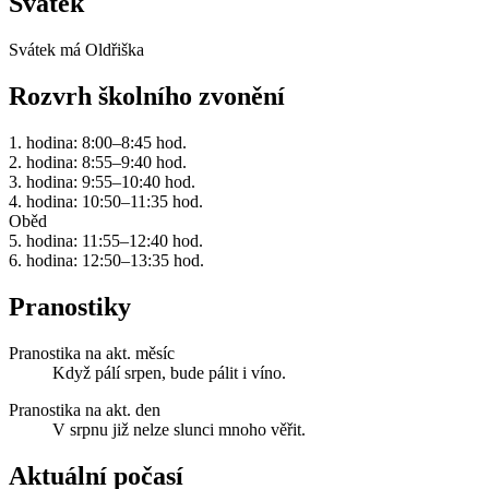
Svátek
Svátek má
Oldřiška
Rozvrh školního zvonění
1. hodina: 8:00–8:45 hod.
2. hodina: 8:55–9:40 hod.
3. hodina: 9:55–10:40 hod.
4. hodina: 10:50–11:35 hod.
Oběd
5. hodina: 11:55–12:40 hod.
6. hodina: 12:50–13:35 hod.
Pranostiky
Pranostika na akt. měsíc
Když pálí srpen, bude pálit i víno.
Pranostika na akt. den
V srpnu již nelze slunci mnoho věřit.
Aktuální počasí