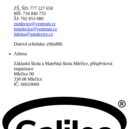
ZŠ, ŠD: 777 227 650
MŠ: 734 846 755
ŠJ: 702 853 080
zsmlecice@centrum.cz
msmlecice@centrum.cz
jidelna@zsmlecice.cz
Datová schránka: z9du88h
Adresa
Základní škola a Mateřská škola Mlečice, příspěvková
organizace
Mlečice 90
338 08 Mlečice
IČ: 60610069