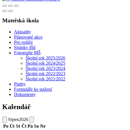
Mateřská škola
Aktuality
Plánované akce
Pro rodiče
Stránky tříd
Fotografie MŠ
Školní rok 2025⁄2026
Školní rok 2024⁄2025
Školní rok 2023⁄2024
Školní rok 2022⁄2023
Školní rok 2021⁄2022
Platby
Formuláře ke stažení
Dokumenty
Kalendář
Srpen
2026
Po
Út
St
Čt
Pá
So
Ne