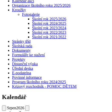
Kalendář akcí
Organizace školního roku 2025⁄2026
Kroužky
Fotogalerie
Školní rok 2025⁄2026
Školní rok 2024⁄2025
Školní rok 2023⁄2024
Školní rok 2022⁄2023
Školní rok 2021⁄2022
Stránky tříd
Školská rada
Dokumenty
Formuláře ke stažení
Projekty
Distanční výuka
Úřední deska
E-podatelna
Povinné informace
Program školního roku 2024⁄2025
Krizový rozchodník - POMOC DĚTEM
Kalendář
Srpen
2026