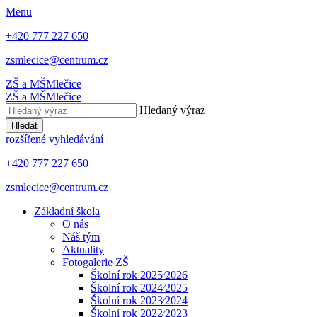
Menu
+420 777 227 650
zsmlecice@centrum.cz
ZŠ a MŠ
Mlečice
ZŠ a MŠ
Mlečice
Hledaný výraz
Hledat
rozšířené vyhledávání
+420 777 227 650
zsmlecice@centrum.cz
Základní škola
O nás
Náš tým
Aktuality
Fotogalerie ZŠ
Školní rok 2025⁄2026
Školní rok 2024⁄2025
Školní rok 2023⁄2024
Školní rok 2022⁄2023