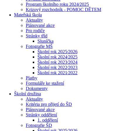
Program školního roku 2024⁄2025
Krizový rozchodník - POMOC DĚTEM
Mateřská škola
Aktuality
Plánované akce
Pro rodiče
Stránky tříd
Sluníčka
Fotografie MŠ
Školní rok 2025⁄2026
Školní rok 2024⁄2025
Školní rok 2023⁄2024
Školní rok 2022⁄2023
Školní rok 2021⁄2022
Platby
Formuláře ke stažení
Dokumenty
Školní družina
Aktuality
Kritéria pro přijetí do ŠD
Plánované akce
Stránky oddělení
1. oddělení
Fotografie ŠD
Školní rok 2025⁄2026