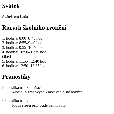
Svátek
Svátek má
Lada
Rozvrh školního zvonění
1. hodina: 8:00–8:45 hod.
2. hodina: 8:55–9:40 hod.
3. hodina: 9:55–10:40 hod.
4. hodina: 10:50–11:35 hod.
Oběd
5. hodina: 11:55–12:40 hod.
6. hodina: 12:50–13:35 hod.
Pranostiky
Pranostika na akt. měsíc
Moc hub srpnových - moc vánic sněhových.
Pranostika na akt. den
Když srpen pálí, bude pálit i víno.