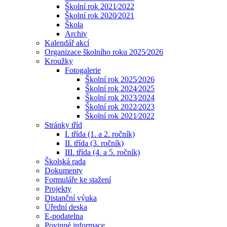
Školní rok 2021⁄2022
Školní rok 2020⁄2021
Škola
Archiv
Kalendář akcí
Organizace školního roku 2025⁄2026
Kroužky
Fotogalerie
Školní rok 2025⁄2026
Školní rok 2024⁄2025
Školní rok 2023⁄2024
Školní rok 2022⁄2023
Školní rok 2021⁄2022
Stránky tříd
I. třída (1. a 2. ročník)
II. třída (3. ročník)
III. třída (4. a 5. ročník)
Školská rada
Dokumenty
Formuláře ke stažení
Projekty
Distanční výuka
Úřední deska
E-podatelna
Povinné informace