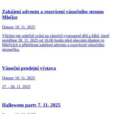
Zahájení adventu a rozsvícení vánočního stromu
Mlečice
Datum:
10. 11. 2025
Všichni jste srdečně zváni na vánoční vystoupení dětí a žáků, které
proběhne 28. 11. 2025 od 16.00 hodin před obecním úřadem ve
Mlečicích u příležitosti zahájení adventu a rozsvícení vánočního
stromečku.
Vánoční prodejní výstava
Datum:
10. 11. 2025
27. - 28. 11. 2025
Halloween party 7. 11. 2025