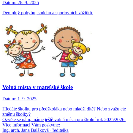
Datum:
26. 9. 2025
Den plný pohybu, smíchu a sportovních zážitků.
Volná místa v mateřské škole
Datum:
1. 9. 2025
Hledáte školku pro předškoláka nebo mladší dítě? Nebo zvažujete
změnu školky?
Ozvěte se nám, máme ještě volná místa pro školní rok 2025/2026.
Více informací Vám poskytne:
Ing. arch. Jana Baláková - ředitelka