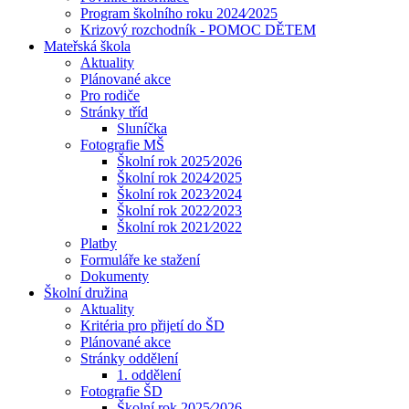
Program školního roku 2024⁄2025
Krizový rozchodník - POMOC DĚTEM
Mateřská škola
Aktuality
Plánované akce
Pro rodiče
Stránky tříd
Sluníčka
Fotografie MŠ
Školní rok 2025⁄2026
Školní rok 2024⁄2025
Školní rok 2023⁄2024
Školní rok 2022⁄2023
Školní rok 2021⁄2022
Platby
Formuláře ke stažení
Dokumenty
Školní družina
Aktuality
Kritéria pro přijetí do ŠD
Plánované akce
Stránky oddělení
1. oddělení
Fotografie ŠD
Školní rok 2025⁄2026