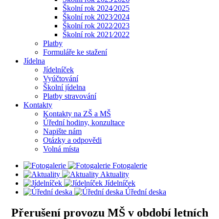
Školní rok 2024⁄2025
Školní rok 2023⁄2024
Školní rok 2022⁄2023
Školní rok 2021⁄2022
Platby
Formuláře ke stažení
Jídelna
Jídelníček
Vyúčtování
Školní jídelna
Platby stravování
Kontakty
Kontakty na ZŠ a MŠ
Úřední hodiny, konzultace
Napište nám
Otázky a odpovědi
Volná místa
Fotogalerie
Aktuality
Jídelníček
Úřední deska
Přerušení provozu MŠ v období letních