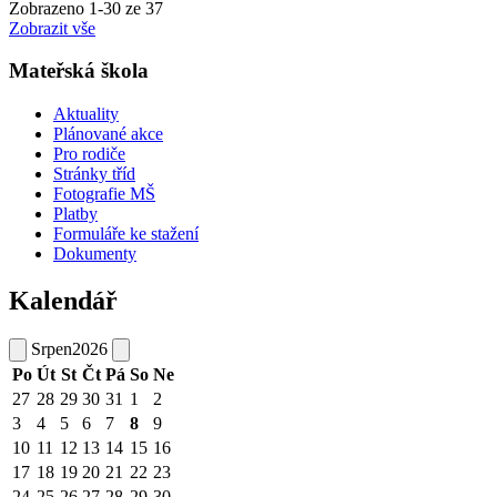
Zobrazeno
1
-
30
ze 37
Zobrazit vše
Mateřská škola
Aktuality
Plánované akce
Pro rodiče
Stránky tříd
Fotografie MŠ
Platby
Formuláře ke stažení
Dokumenty
Kalendář
Srpen
2026
Po
Út
St
Čt
Pá
So
Ne
27
28
29
30
31
1
2
3
4
5
6
7
8
9
10
11
12
13
14
15
16
17
18
19
20
21
22
23
24
25
26
27
28
29
30