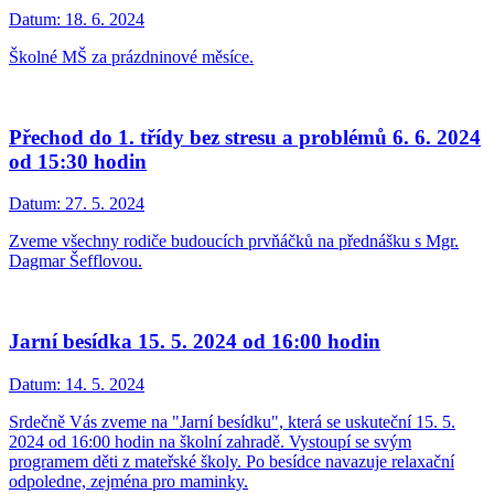
Datum:
18. 6. 2024
Školné MŠ za prázdninové měsíce.
Přechod do 1. třídy bez stresu a problémů 6. 6. 2024
od 15:30 hodin
Datum:
27. 5. 2024
Zveme všechny rodiče budoucích prvňáčků na přednášku s Mgr.
Dagmar Šefflovou.
Jarní besídka 15. 5. 2024 od 16:00 hodin
Datum:
14. 5. 2024
Srdečně Vás zveme na "Jarní besídku", která se uskuteční 15. 5.
2024 od 16:00 hodin na školní zahradě. Vystoupí se svým
programem děti z mateřské školy. Po besídce navazuje relaxační
odpoledne, zejména pro maminky.