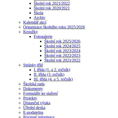
Školní rok 2021⁄2022
Školní rok 2020⁄2021
Škola
Archiv
Kalendář akcí
Organizace školního roku 2025⁄2026
Kroužky
Fotogalerie
Školní rok 2025⁄2026
Školní rok 2024⁄2025
Školní rok 2023⁄2024
Školní rok 2022⁄2023
Školní rok 2021⁄2022
Stránky tříd
I. třída (1. a 2. ročník)
II. třída (3. ročník)
III. třída (4. a 5. ročník)
Školská rada
Dokumenty
Formuláře ke stažení
Projekty
Distanční výuka
Úřední deska
E-podatelna
Povinné informace