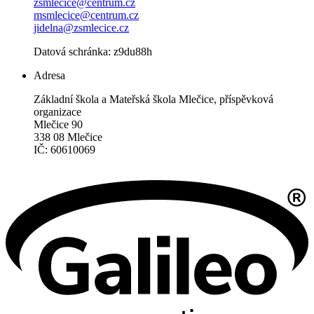
zsmlecice@centrum.cz
msmlecice@centrum.cz
jidelna@zsmlecice.cz
Datová schránka: z9du88h
Adresa
Základní škola a Mateřská škola Mlečice, příspěvková
organizace
Mlečice 90
338 08 Mlečice
IČ: 60610069