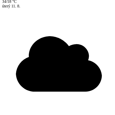
34/18 °C
úterý
11. 8.