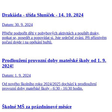
Drakiáda - třída Sluníček - 14. 10. 2024
Datum:
30. 9. 2024
Přijďte podpořit děti v pohybových aktivitách a pouštět draky,
potkat se, posedět a popovídat si. Jste srdečně zváni. Při příznivém
počasí dojde i na opékání buřtů.
Prodloužení provozní doby mateřské školy od 1. 9.
2024!
Datum:
1. 9. 2024
Od nového školního roku 2024/2025 dochází k prodloužení
provozní doby mateřské školy - 6:30 - 16:30 hodin.
Školné MŠ za prázdninové měsíce