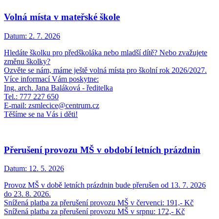
Volná místa v mateřské škole
Datum:
2. 7. 2026
Hledáte školku pro předškoláka nebo mladší dítě? Nebo zvažujete
změnu školky?
Ozvěte se nám, máme ještě volná místa pro školní rok 2026/2027.
Více informací Vám poskytne:
Ing. arch. Jana Baláková - ředitelka
Tel.: 777 227 650
E-mail: zsmlecice@centrum.cz
Těšíme se na Vás i děti!
Přerušení provozu MŠ v období letních prázdnin
Datum:
12. 5. 2026
Provoz MŠ v době letních prázdnin bude přerušen od 13. 7. 2026
do 23. 8. 2026.
Snížená platba za přerušení provozu MŠ v červenci: 191,- Kč
Snížená platba za přerušení provozu MŠ v srpnu: 172,- Kč