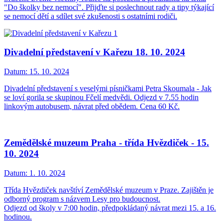
"Do školky bez nemocí". Přijďte si poslechnout rady a tipy týkající
se nemocí dětí a sdílet své zkušenosti s ostatními rodiči.
Divadelní představení v Kařezu 18. 10. 2024
Datum:
15. 10. 2024
Divadelní představení s veselými písničkami Petra Skoumala - Jak
se loví gorila se skupinou Fčelí medvědi. Odjezd v 7.55 hodin
linkovým autobusem, návrat před obědem. Cena 60 Kč.
Zemědělské muzeum Praha - třída Hvězdiček - 15.
10. 2024
Datum:
1. 10. 2024
Třída Hvězdiček navštíví Zemědělské muzeum v Praze. Zajištěn je
odborný program s názvem Lesy pro budoucnost.
Odjezd od školy v 7:00 hodin, předpokládaný návrat mezi 15. a 16.
hodinou.