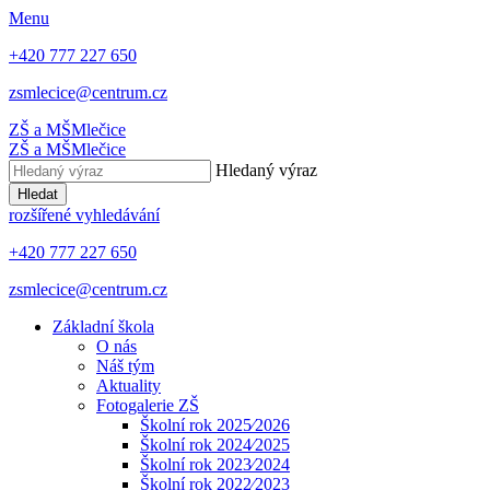
Menu
+420 777 227 650
zsmlecice@centrum.cz
ZŠ a MŠ
Mlečice
ZŠ a MŠ
Mlečice
Hledaný výraz
Hledat
rozšířené vyhledávání
+420 777 227 650
zsmlecice@centrum.cz
Základní škola
O nás
Náš tým
Aktuality
Fotogalerie ZŠ
Školní rok 2025⁄2026
Školní rok 2024⁄2025
Školní rok 2023⁄2024
Školní rok 2022⁄2023