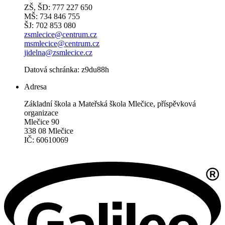
ZŠ, ŠD: 777 227 650
MŠ: 734 846 755
ŠJ: 702 853 080
zsmlecice@centrum.cz
msmlecice@centrum.cz
jidelna@zsmlecice.cz
Datová schránka: z9du88h
Adresa
Základní škola a Mateřská škola Mlečice, příspěvková
organizace
Mlečice 90
338 08 Mlečice
IČ: 60610069