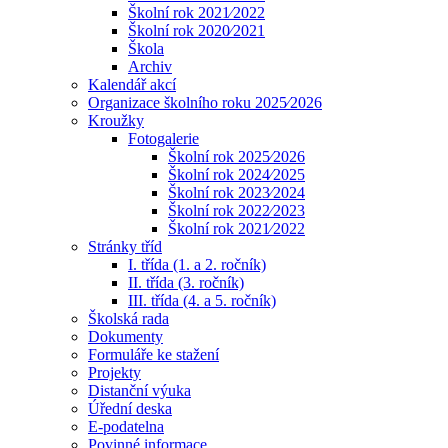
Školní rok 2021⁄2022
Školní rok 2020⁄2021
Škola
Archiv
Kalendář akcí
Organizace školního roku 2025⁄2026
Kroužky
Fotogalerie
Školní rok 2025⁄2026
Školní rok 2024⁄2025
Školní rok 2023⁄2024
Školní rok 2022⁄2023
Školní rok 2021⁄2022
Stránky tříd
I. třída (1. a 2. ročník)
II. třída (3. ročník)
III. třída (4. a 5. ročník)
Školská rada
Dokumenty
Formuláře ke stažení
Projekty
Distanční výuka
Úřední deska
E-podatelna
Povinné informace