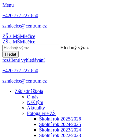
Menu
+420 777 227 650
zsmlecice@centrum.cz
ZŠ a MŠ
Mlečice
ZŠ a MŠ
Mlečice
Hledaný výraz
Hledat
rozšířené vyhledávání
+420 777 227 650
zsmlecice@centrum.cz
Základní škola
O nás
Náš tým
Aktuality
Fotogalerie ZŠ
Školní rok 2025⁄2026
Školní rok 2024⁄2025
Školní rok 2023⁄2024
Školní rok 2022⁄2023