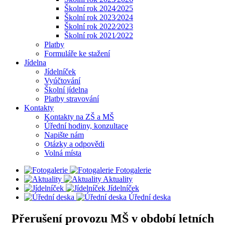
Školní rok 2024⁄2025
Školní rok 2023⁄2024
Školní rok 2022⁄2023
Školní rok 2021⁄2022
Platby
Formuláře ke stažení
Jídelna
Jídelníček
Vyúčtování
Školní jídelna
Platby stravování
Kontakty
Kontakty na ZŠ a MŠ
Úřední hodiny, konzultace
Napište nám
Otázky a odpovědi
Volná místa
Fotogalerie
Aktuality
Jídelníček
Úřední deska
Přerušení provozu MŠ v období letních