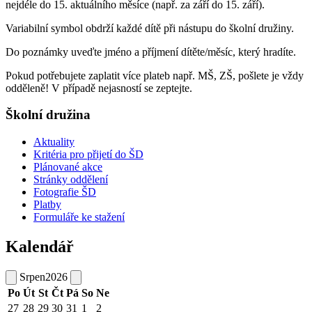
nejdéle do 15. aktuálního měsíce (např. za září do 15. září).
Variabilní symbol obdrží každé dítě při nástupu do školní družiny.
Do poznámky uveďte jméno a příjmení dítěte/měsíc, který hradíte.
Pokud potřebujete zaplatit více plateb např. MŠ, ZŠ, pošlete je vždy
odděleně! V případě nejasností se zeptejte.
Školní družina
Aktuality
Kritéria pro přijetí do ŠD
Plánované akce
Stránky oddělení
Fotografie ŠD
Platby
Formuláře ke stažení
Kalendář
Srpen
2026
Po
Út
St
Čt
Pá
So
Ne
27
28
29
30
31
1
2