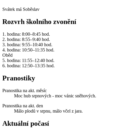
Svátek má
Soběslav
Rozvrh školního zvonění
1. hodina: 8:00–8:45 hod.
2. hodina: 8:55–9:40 hod.
3. hodina: 9:55–10:40 hod.
4. hodina: 10:50–11:35 hod.
Oběd
5. hodina: 11:55–12:40 hod.
6. hodina: 12:50–13:35 hod.
Pranostiky
Pranostika na akt. měsíc
Moc hub srpnových - moc vánic sněhových.
Pranostika na akt. den
Málo plodů v srpnu, málo včel z jara.
Aktuální počasí