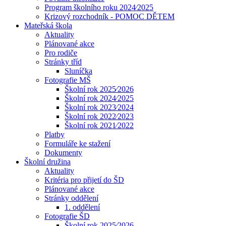
Program školního roku 2024⁄2025
Krizový rozchodník - POMOC DĚTEM
Mateřská škola
Aktuality
Plánované akce
Pro rodiče
Stránky tříd
Sluníčka
Fotografie MŠ
Školní rok 2025⁄2026
Školní rok 2024⁄2025
Školní rok 2023⁄2024
Školní rok 2022⁄2023
Školní rok 2021⁄2022
Platby
Formuláře ke stažení
Dokumenty
Školní družina
Aktuality
Kritéria pro přijetí do ŠD
Plánované akce
Stránky oddělení
1. oddělení
Fotografie ŠD
Školní rok 2025⁄2026