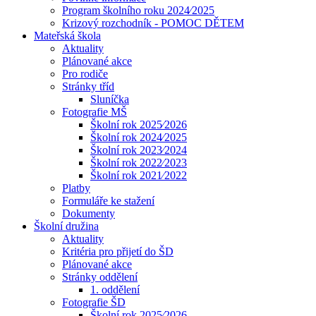
Program školního roku 2024⁄2025
Krizový rozchodník - POMOC DĚTEM
Mateřská škola
Aktuality
Plánované akce
Pro rodiče
Stránky tříd
Sluníčka
Fotografie MŠ
Školní rok 2025⁄2026
Školní rok 2024⁄2025
Školní rok 2023⁄2024
Školní rok 2022⁄2023
Školní rok 2021⁄2022
Platby
Formuláře ke stažení
Dokumenty
Školní družina
Aktuality
Kritéria pro přijetí do ŠD
Plánované akce
Stránky oddělení
1. oddělení
Fotografie ŠD
Školní rok 2025⁄2026