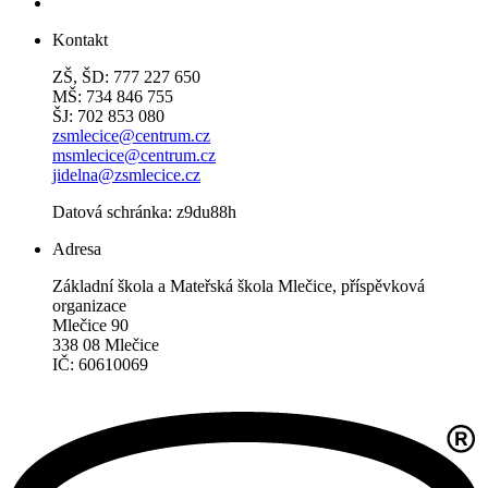
Kontakt
ZŠ, ŠD: 777 227 650
MŠ: 734 846 755
ŠJ: 702 853 080
zsmlecice@centrum.cz
msmlecice@centrum.cz
jidelna@zsmlecice.cz
Datová schránka: z9du88h
Adresa
Základní škola a Mateřská škola Mlečice, příspěvková
organizace
Mlečice 90
338 08 Mlečice
IČ: 60610069