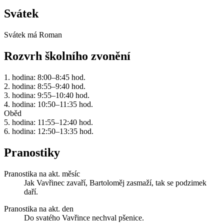
Svátek
Svátek má
Roman
Rozvrh školního zvonění
1. hodina: 8:00–8:45 hod.
2. hodina: 8:55–9:40 hod.
3. hodina: 9:55–10:40 hod.
4. hodina: 10:50–11:35 hod.
Oběd
5. hodina: 11:55–12:40 hod.
6. hodina: 12:50–13:35 hod.
Pranostiky
Pranostika na akt. měsíc
Jak Vavřinec zavaří, Bartoloměj zasmaží, tak se podzimek
daří.
Pranostika na akt. den
Do svatého Vavřince nechval pšenice.