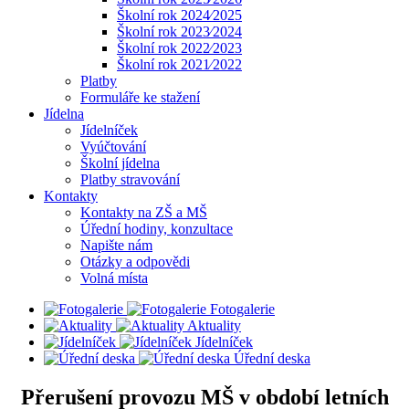
Školní rok 2024⁄2025
Školní rok 2023⁄2024
Školní rok 2022⁄2023
Školní rok 2021⁄2022
Platby
Formuláře ke stažení
Jídelna
Jídelníček
Vyúčtování
Školní jídelna
Platby stravování
Kontakty
Kontakty na ZŠ a MŠ
Úřední hodiny, konzultace
Napište nám
Otázky a odpovědi
Volná místa
Fotogalerie
Aktuality
Jídelníček
Úřední deska
Přerušení provozu MŠ v období letních