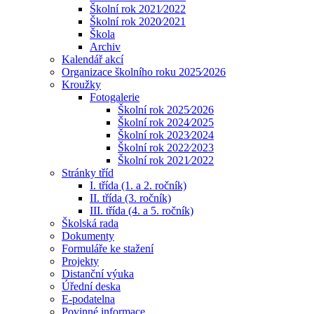
Školní rok 2021⁄2022
Školní rok 2020⁄2021
Škola
Archiv
Kalendář akcí
Organizace školního roku 2025⁄2026
Kroužky
Fotogalerie
Školní rok 2025⁄2026
Školní rok 2024⁄2025
Školní rok 2023⁄2024
Školní rok 2022⁄2023
Školní rok 2021⁄2022
Stránky tříd
I. třída (1. a 2. ročník)
II. třída (3. ročník)
III. třída (4. a 5. ročník)
Školská rada
Dokumenty
Formuláře ke stažení
Projekty
Distanční výuka
Úřední deska
E-podatelna
Povinné informace