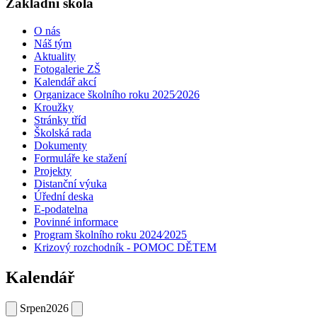
Základní škola
O nás
Náš tým
Aktuality
Fotogalerie ZŠ
Kalendář akcí
Organizace školního roku 2025⁄2026
Kroužky
Stránky tříd
Školská rada
Dokumenty
Formuláře ke stažení
Projekty
Distanční výuka
Úřední deska
E-podatelna
Povinné informace
Program školního roku 2024⁄2025
Krizový rozchodník - POMOC DĚTEM
Kalendář
Srpen
2026