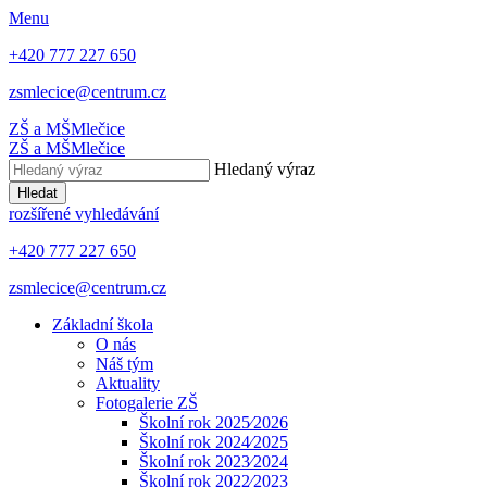
Menu
+420 777 227 650
zsmlecice@centrum.cz
ZŠ a MŠ
Mlečice
ZŠ a MŠ
Mlečice
Hledaný výraz
Hledat
rozšířené vyhledávání
+420 777 227 650
zsmlecice@centrum.cz
Základní škola
O nás
Náš tým
Aktuality
Fotogalerie ZŠ
Školní rok 2025⁄2026
Školní rok 2024⁄2025
Školní rok 2023⁄2024
Školní rok 2022⁄2023