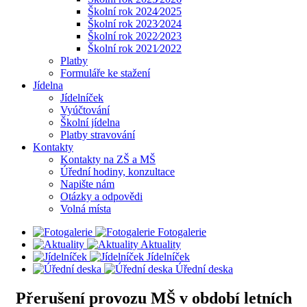
Školní rok 2024⁄2025
Školní rok 2023⁄2024
Školní rok 2022⁄2023
Školní rok 2021⁄2022
Platby
Formuláře ke stažení
Jídelna
Jídelníček
Vyúčtování
Školní jídelna
Platby stravování
Kontakty
Kontakty na ZŠ a MŠ
Úřední hodiny, konzultace
Napište nám
Otázky a odpovědi
Volná místa
Fotogalerie
Aktuality
Jídelníček
Úřední deska
Přerušení provozu MŠ v období letních