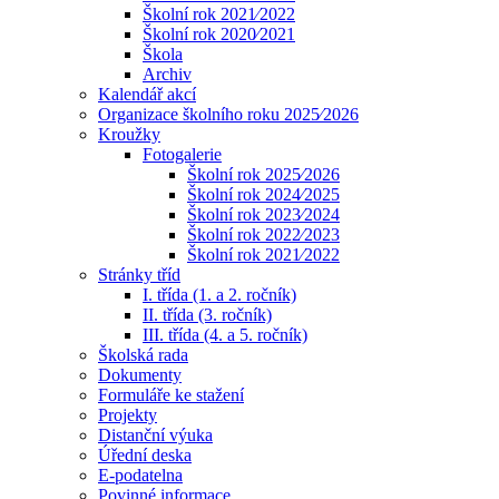
Školní rok 2021⁄2022
Školní rok 2020⁄2021
Škola
Archiv
Kalendář akcí
Organizace školního roku 2025⁄2026
Kroužky
Fotogalerie
Školní rok 2025⁄2026
Školní rok 2024⁄2025
Školní rok 2023⁄2024
Školní rok 2022⁄2023
Školní rok 2021⁄2022
Stránky tříd
I. třída (1. a 2. ročník)
II. třída (3. ročník)
III. třída (4. a 5. ročník)
Školská rada
Dokumenty
Formuláře ke stažení
Projekty
Distanční výuka
Úřední deska
E-podatelna
Povinné informace