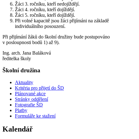
Žáci 3. ročníku, kteří nedojíždějí.
Žáci 4. ročníku, kteří dojíždějí.
Žáci 5. ročníku, kteří dojíždějí.
Při volné kapacitě jsou žáci přijímáni na základě
individuálního posouzení.
Při přijímání žáků do školní družiny bude postupováno
v posloupnosti bodů 1) až 9).
Ing. arch. Jana Baláková
ředitelka školy
Školní družina
Aktuality
Kritéria pro přijetí do ŠD
Plánované akce
Stránky oddělení
Fotografie ŠD
Platby
Formuláře ke stažení
Kalendář