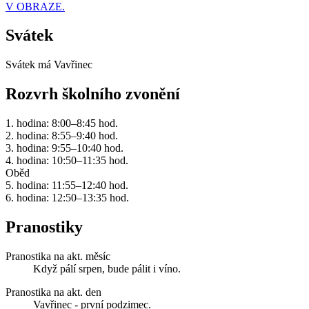
V OBRAZE.
Svátek
Svátek má
Vavřinec
Rozvrh školního zvonění
1. hodina: 8:00–8:45 hod.
2. hodina: 8:55–9:40 hod.
3. hodina: 9:55–10:40 hod.
4. hodina: 10:50–11:35 hod.
Oběd
5. hodina: 11:55–12:40 hod.
6. hodina: 12:50–13:35 hod.
Pranostiky
Pranostika na akt. měsíc
Když pálí srpen, bude pálit i víno.
Pranostika na akt. den
Vavřinec - první podzimec.