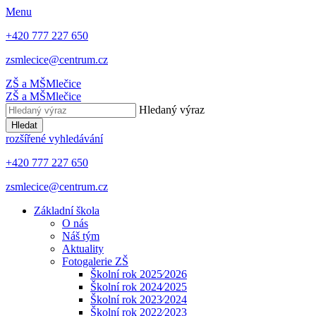
Menu
+420 777 227 650
zsmlecice@centrum.cz
ZŠ a MŠ
Mlečice
ZŠ a MŠ
Mlečice
Hledaný výraz
Hledat
rozšířené vyhledávání
+420 777 227 650
zsmlecice@centrum.cz
Základní škola
O nás
Náš tým
Aktuality
Fotogalerie ZŠ
Školní rok 2025⁄2026
Školní rok 2024⁄2025
Školní rok 2023⁄2024
Školní rok 2022⁄2023