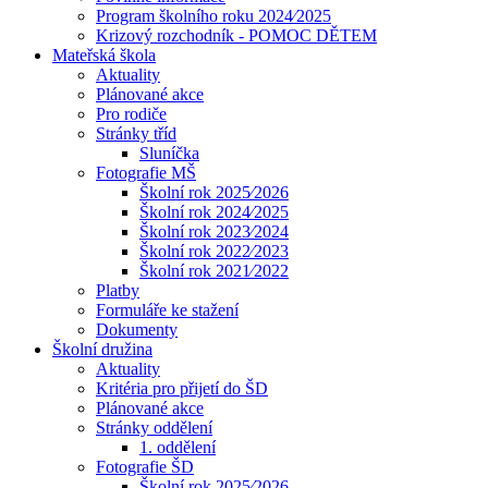
Program školního roku 2024⁄2025
Krizový rozchodník - POMOC DĚTEM
Mateřská škola
Aktuality
Plánované akce
Pro rodiče
Stránky tříd
Sluníčka
Fotografie MŠ
Školní rok 2025⁄2026
Školní rok 2024⁄2025
Školní rok 2023⁄2024
Školní rok 2022⁄2023
Školní rok 2021⁄2022
Platby
Formuláře ke stažení
Dokumenty
Školní družina
Aktuality
Kritéria pro přijetí do ŠD
Plánované akce
Stránky oddělení
1. oddělení
Fotografie ŠD
Školní rok 2025⁄2026