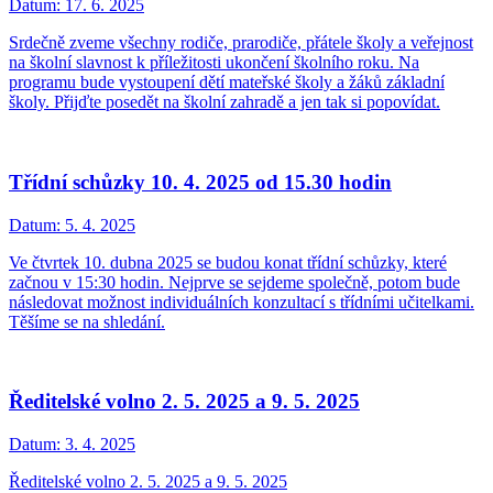
Datum:
17. 6. 2025
Srdečně zveme všechny rodiče, prarodiče, přátele školy a veřejnost
na školní slavnost k příležitosti ukončení školního roku. Na
programu bude vystoupení dětí mateřské školy a žáků základní
školy. Přijďte posedět na školní zahradě a jen tak si popovídat.
Třídní schůzky 10. 4. 2025 od 15.30 hodin
Datum:
5. 4. 2025
Ve čtvrtek 10. dubna 2025 se budou konat třídní schůzky, které
začnou v 15:30 hodin. Nejprve se sejdeme společně, potom bude
následovat možnost individuálních konzultací s třídními učitelkami.
Těšíme se na shledání.
Ředitelské volno 2. 5. 2025 a 9. 5. 2025
Datum:
3. 4. 2025
Ředitelské volno 2. 5. 2025 a 9. 5. 2025