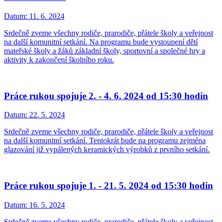
Datum:
11. 6. 2024
Srdečně zveme všechny rodiče, prarodiče, přátele školy a veřejnost
na další komunitní setkání. Na programu bude vystoupení dětí
mateřské školy a žáků základní školy, sportovní a společné hry a
aktivity k zakončení školního roku.
Práce rukou spojuje 2. - 4. 6. 2024 od 15:30 hodin
Datum:
22. 5. 2024
Srdečně zveme všechny rodiče, prarodiče, přátele školy a veřejnost
na další komunitní setkání. Tentokrát bude na programu zejména
glazování již vypálených keramických výrobků z prvního setkání.
Práce rukou spojuje 1. - 21. 5. 2024 od 15:30 hodin
Datum:
16. 5. 2024
Srdečně zveme všechny rodiče, prarodiče, přátele školy a veřejnost