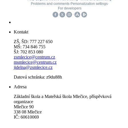
Kontakt
ZŠ, ŠD: 777 227 650
MŠ: 734 846 755
ŠJ: 702 853 080
zsmlecice@centrum.cz
msmlecice@centrum.cz
jidelna@zsmlecice.cz
Datová schránka: z9du88h
Adresa
Základní škola a Mateřská škola Mlečice, příspěvková
organizace
Mlečice 90
338 08 Mlečice
IČ: 60610069