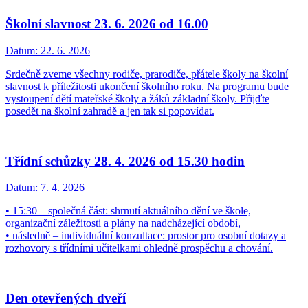
Školní slavnost 23. 6. 2026 od 16.00
Datum:
22. 6. 2026
Srdečně zveme všechny rodiče, prarodiče, přátele školy na školní
slavnost k příležitosti ukončení školního roku. Na programu bude
vystoupení dětí mateřské školy a žáků základní školy. Přijďte
posedět na školní zahradě a jen tak si popovídat.
Třídní schůzky 28. 4. 2026 od 15.30 hodin
Datum:
7. 4. 2026
• 15:30 – společná část: shrnutí aktuálního dění ve škole,
organizační záležitosti a plány na nadcházející období,
• následně – individuální konzultace: prostor pro osobní dotazy a
rozhovory s třídními učitelkami ohledně prospěchu a chování.
Den otevřených dveří