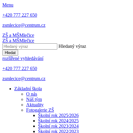
Menu
+420 777 227 650
zsmlecice@centrum.cz
ZŠ a MŠ
Mlečice
ZŠ a MŠ
Mlečice
Hledaný výraz
Hledat
rozšířené vyhledávání
+420 777 227 650
zsmlecice@centrum.cz
Základní škola
O nás
Náš tým
Aktuality
Fotogalerie ZŠ
Školní rok 2025⁄2026
Školní rok 2024⁄2025
Školní rok 2023⁄2024
Školní rok 2022⁄2023