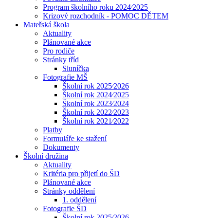
Program školního roku 2024⁄2025
Krizový rozchodník - POMOC DĚTEM
Mateřská škola
Aktuality
Plánované akce
Pro rodiče
Stránky tříd
Sluníčka
Fotografie MŠ
Školní rok 2025⁄2026
Školní rok 2024⁄2025
Školní rok 2023⁄2024
Školní rok 2022⁄2023
Školní rok 2021⁄2022
Platby
Formuláře ke stažení
Dokumenty
Školní družina
Aktuality
Kritéria pro přijetí do ŠD
Plánované akce
Stránky oddělení
1. oddělení
Fotografie ŠD
Školní rok 2025⁄2026