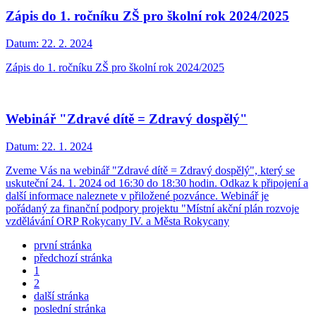
Zápis do 1. ročníku ZŠ pro školní rok 2024/2025
Datum:
22. 2. 2024
Zápis do 1. ročníku ZŠ pro školní rok 2024/2025
Webinář "Zdravé dítě = Zdravý dospělý"
Datum:
22. 1. 2024
Zveme Vás na webinář "Zdravé dítě = Zdravý dospělý", který se
uskuteční 24. 1. 2024 od 16:30 do 18:30 hodin. Odkaz k připojení a
další informace naleznete v přiložené pozvánce. Webinář je
pořádaný za finanční podpory projektu "Místní akční plán rozvoje
vzdělávání ORP Rokycany IV. a Města Rokycany
první stránka
předchozí stránka
1
2
další stránka
poslední stránka