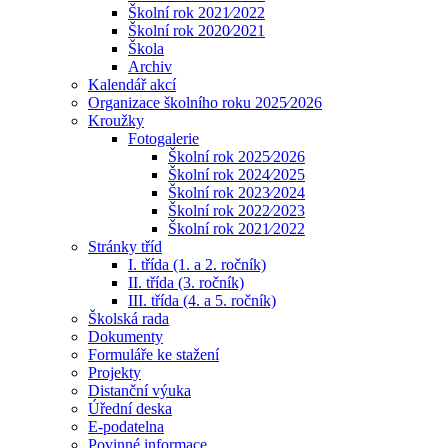
Školní rok 2021⁄2022
Školní rok 2020⁄2021
Škola
Archiv
Kalendář akcí
Organizace školního roku 2025⁄2026
Kroužky
Fotogalerie
Školní rok 2025⁄2026
Školní rok 2024⁄2025
Školní rok 2023⁄2024
Školní rok 2022⁄2023
Školní rok 2021⁄2022
Stránky tříd
I. třída (1. a 2. ročník)
II. třída (3. ročník)
III. třída (4. a 5. ročník)
Školská rada
Dokumenty
Formuláře ke stažení
Projekty
Distanční výuka
Úřední deska
E-podatelna
Povinné informace