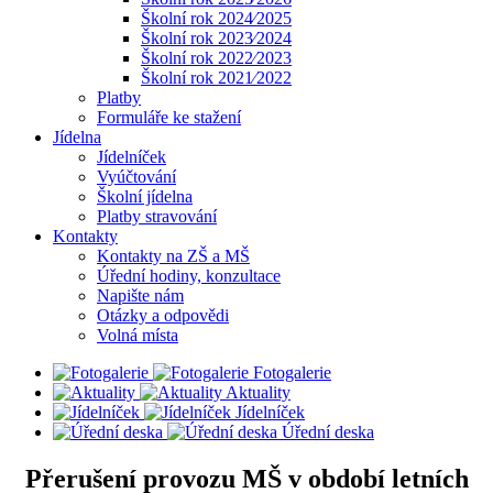
Školní rok 2024⁄2025
Školní rok 2023⁄2024
Školní rok 2022⁄2023
Školní rok 2021⁄2022
Platby
Formuláře ke stažení
Jídelna
Jídelníček
Vyúčtování
Školní jídelna
Platby stravování
Kontakty
Kontakty na ZŠ a MŠ
Úřední hodiny, konzultace
Napište nám
Otázky a odpovědi
Volná místa
Fotogalerie
Aktuality
Jídelníček
Úřední deska
Přerušení provozu MŠ v období letních