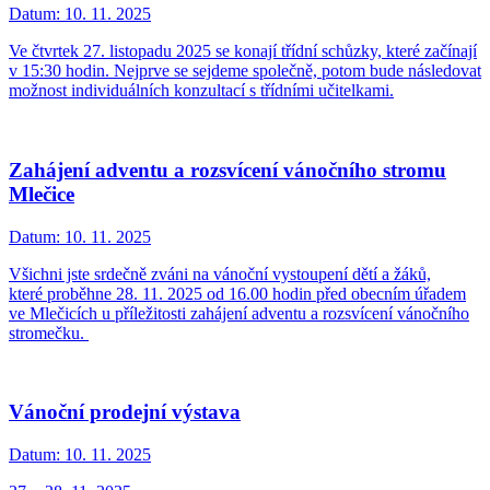
Datum:
10. 11. 2025
Ve čtvrtek 27. listopadu 2025 se konají třídní schůzky, které začínají
v 15:30 hodin. Nejprve se sejdeme společně, potom bude následovat
možnost individuálních konzultací s třídními učitelkami.
Zahájení adventu a rozsvícení vánočního stromu
Mlečice
Datum:
10. 11. 2025
Všichni jste srdečně zváni na vánoční vystoupení dětí a žáků,
které proběhne 28. 11. 2025 od 16.00 hodin před obecním úřadem
ve Mlečicích u příležitosti zahájení adventu a rozsvícení vánočního
stromečku.
Vánoční prodejní výstava
Datum:
10. 11. 2025