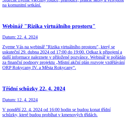
na komunitní setkání.
Webinář "Rizika virtuálního prostoru"
Datum:
22. 4. 2024
Zveme Vás na webinář "Rizika virtuálního prostoru", který se
uskuteční 29. dubna 2024 od 17:00 do 19:00. Odkaz k připojení a
další informace naleznete v přiložené pozvánce. Webinář je pořádán
za finanční podpory projektu „Místní akční plán rozvoje vzdělávání
ORP Rokycany IV. a Města Rokycany“.
Třídní schůzky 22. 4. 2024
Datum:
12. 4. 2024
V pondělí 22. 4. 2024 od 16:00 hodin se budou konat třídní
schůzky, které budou probíhat v kmenových třídách.