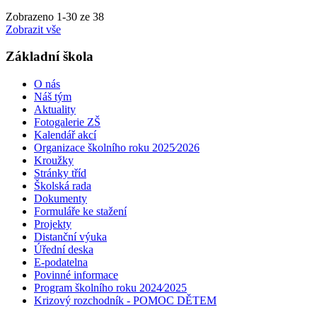
Zobrazeno
1
-
30
ze 38
Zobrazit vše
Základní škola
O nás
Náš tým
Aktuality
Fotogalerie ZŠ
Kalendář akcí
Organizace školního roku 2025⁄2026
Kroužky
Stránky tříd
Školská rada
Dokumenty
Formuláře ke stažení
Projekty
Distanční výuka
Úřední deska
E-podatelna
Povinné informace
Program školního roku 2024⁄2025
Krizový rozchodník - POMOC DĚTEM