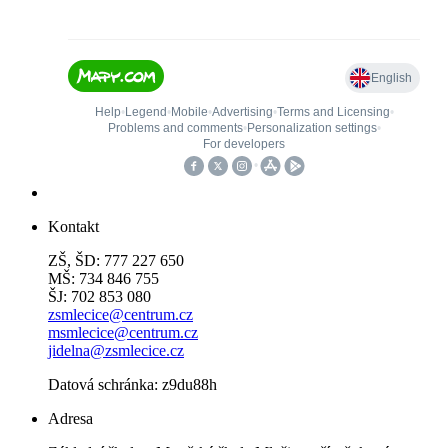
Kontakt
ZŠ, ŠD: 777 227 650
MŠ: 734 846 755
ŠJ: 702 853 080
zsmlecice@centrum.cz
msmlecice@centrum.cz
jidelna@zsmlecice.cz
Datová schránka: z9du88h
Adresa