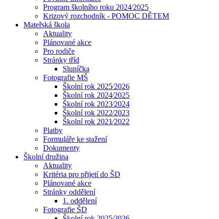
Program školního roku 2024⁄2025
Krizový rozchodník - POMOC DĚTEM
Mateřská škola
Aktuality
Plánované akce
Pro rodiče
Stránky tříd
Sluníčka
Fotografie MŠ
Školní rok 2025⁄2026
Školní rok 2024⁄2025
Školní rok 2023⁄2024
Školní rok 2022⁄2023
Školní rok 2021⁄2022
Platby
Formuláře ke stažení
Dokumenty
Školní družina
Aktuality
Kritéria pro přijetí do ŠD
Plánované akce
Stránky oddělení
1. oddělení
Fotografie ŠD
Školní rok 2025⁄2026