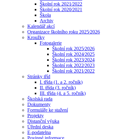
Školní rok 2021⁄2022
Školní rok 2020⁄2021
Škola
Archiv
Kalendář akcí
Organizace školního roku 2025⁄2026
Kroužky
Fotogalerie
Školní rok 2025⁄2026
Školní rok 2024⁄2025
Školní rok 2023⁄2024
Školní rok 2022⁄2023
Školní rok 2021⁄2022
Stránky tříd
I. třída (1. a 2. ročník)
II. třída (3. ročník)
III. třída (4. a 5. ročník)
Školská rada
Dokumenty
Formuláře ke stažení
Projekty
Distanční výuka
Úřední deska
E-podatelna
Povinné informace