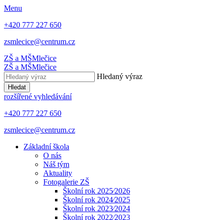
Menu
+420 777 227 650
zsmlecice@centrum.cz
ZŠ a MŠ
Mlečice
ZŠ a MŠ
Mlečice
Hledaný výraz
Hledat
rozšířené vyhledávání
+420 777 227 650
zsmlecice@centrum.cz
Základní škola
O nás
Náš tým
Aktuality
Fotogalerie ZŠ
Školní rok 2025⁄2026
Školní rok 2024⁄2025
Školní rok 2023⁄2024
Školní rok 2022⁄2023