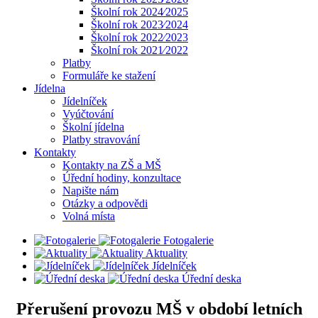
Školní rok 2024⁄2025
Školní rok 2023⁄2024
Školní rok 2022⁄2023
Školní rok 2021⁄2022
Platby
Formuláře ke stažení
Jídelna
Jídelníček
Vyúčtování
Školní jídelna
Platby stravování
Kontakty
Kontakty na ZŠ a MŠ
Úřední hodiny, konzultace
Napište nám
Otázky a odpovědi
Volná místa
Fotogalerie
Aktuality
Jídelníček
Úřední deska
Přerušení provozu MŠ v období letních