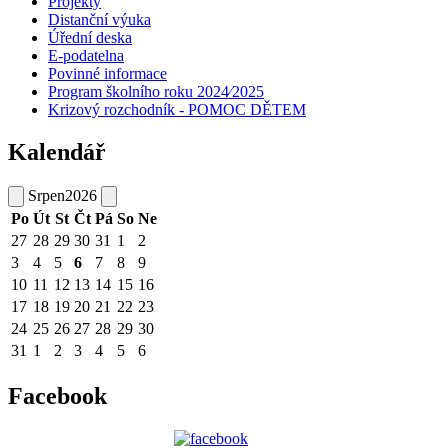
Projekty
Distanční výuka
Úřední deska
E-podatelna
Povinné informace
Program školního roku 2024⁄2025
Krizový rozchodník - POMOC DĚTEM
Kalendář
Srpen
2026
Po
Út
St
Čt
Pá
So
Ne
27
28
29
30
31
1
2
3
4
5
6
7
8
9
10
11
12
13
14
15
16
17
18
19
20
21
22
23
24
25
26
27
28
29
30
31
1
2
3
4
5
6
Facebook