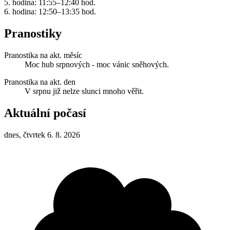
5. hodina: 11:55–12:40 hod.
6. hodina: 12:50–13:35 hod.
Pranostiky
Pranostika na akt. měsíc
Moc hub srpnových - moc vánic sněhových.
Pranostika na akt. den
V srpnu již nelze slunci mnoho věřit.
Aktuální počasí
dnes, čtvrtek 6. 8. 2026