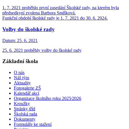
1. 7. 2021 proběhlo první zasedání Školské rady, na kterém byla
předsedkyní zvolena Barbora Smíšková.
Funkční období školské rady je 1. 7. 2021 do 30. 6. 2024.
Volby do školské rady
Datum:
25. 6. 2021
25. 6. 2021 proběhly volby do školské rady
Základní škola
O nás
Náš tým
Aktuality
Fotogalerie ZŠ
Kalendář akcí
Organizace školního roku 2025⁄2026
Kroužky
Stránky tříd
Školská rada
Dokumenty
Formuláře ke stažení