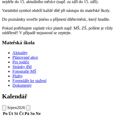
nejdéle do 15. aktuálního měsíce (např. za září do 15. září).
Variabilní symbol obdrží každé dítě při nástupu do mateřské školy.
Do poznámky uveďte jméno a příjmení dítěte/měsíc, který hradíte.
Pokud potřebujete zaplatit více plateb např. MŠ, ZŠ, pošlete je vždy
odděleně! V případě nejasností se zeptejte.
Mateřská škola
Aktuality
Plánované akce
Pro rodiče
Stránky tříd
Fotografie MŠ
Platby
Formuláře ke stažení
Dokumenty
Kalendář
Srpen
2026
Po
Út
St
Čt
Pá
So
Ne