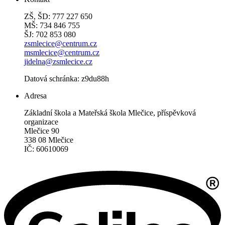
ZŠ, ŠD: 777 227 650
MŠ: 734 846 755
ŠJ: 702 853 080
zsmlecice@centrum.cz
msmlecice@centrum.cz
jidelna@zsmlecice.cz
Datová schránka: z9du88h
Adresa
Základní škola a Mateřská škola Mlečice, příspěvková
organizace
Mlečice 90
338 08 Mlečice
IČ: 60610069