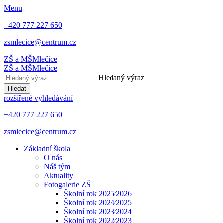
Menu
+420 777 227 650
zsmlecice@centrum.cz
ZŠ a MŠ
Mlečice
ZŠ a MŠ
Mlečice
Hledaný výraz
Hledat
rozšířené vyhledávání
+420 777 227 650
zsmlecice@centrum.cz
Základní škola
O nás
Náš tým
Aktuality
Fotogalerie ZŠ
Školní rok 2025⁄2026
Školní rok 2024⁄2025
Školní rok 2023⁄2024
Školní rok 2022⁄2023