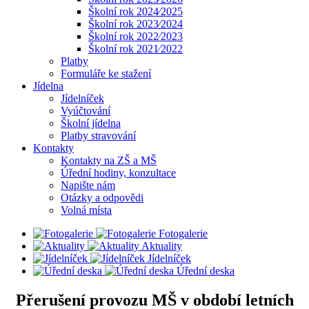
Školní rok 2024⁄2025
Školní rok 2023⁄2024
Školní rok 2022⁄2023
Školní rok 2021⁄2022
Platby
Formuláře ke stažení
Jídelna
Jídelníček
Vyúčtování
Školní jídelna
Platby stravování
Kontakty
Kontakty na ZŠ a MŠ
Úřední hodiny, konzultace
Napište nám
Otázky a odpovědi
Volná místa
Fotogalerie
Aktuality
Jídelníček
Úřední deska
Přerušení provozu MŠ v období letních