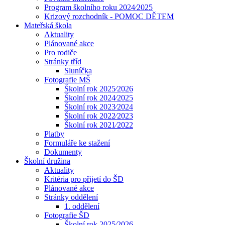
Program školního roku 2024⁄2025
Krizový rozchodník - POMOC DĚTEM
Mateřská škola
Aktuality
Plánované akce
Pro rodiče
Stránky tříd
Sluníčka
Fotografie MŠ
Školní rok 2025⁄2026
Školní rok 2024⁄2025
Školní rok 2023⁄2024
Školní rok 2022⁄2023
Školní rok 2021⁄2022
Platby
Formuláře ke stažení
Dokumenty
Školní družina
Aktuality
Kritéria pro přijetí do ŠD
Plánované akce
Stránky oddělení
1. oddělení
Fotografie ŠD
Školní rok 2025⁄2026