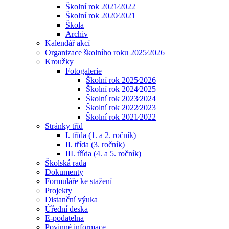
Školní rok 2021⁄2022
Školní rok 2020⁄2021
Škola
Archiv
Kalendář akcí
Organizace školního roku 2025⁄2026
Kroužky
Fotogalerie
Školní rok 2025⁄2026
Školní rok 2024⁄2025
Školní rok 2023⁄2024
Školní rok 2022⁄2023
Školní rok 2021⁄2022
Stránky tříd
I. třída (1. a 2. ročník)
II. třída (3. ročník)
III. třída (4. a 5. ročník)
Školská rada
Dokumenty
Formuláře ke stažení
Projekty
Distanční výuka
Úřední deska
E-podatelna
Povinné informace