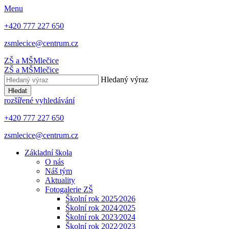
Menu
+420 777 227 650
zsmlecice@centrum.cz
ZŠ a MŠ
Mlečice
ZŠ a MŠ
Mlečice
Hledaný výraz
Hledat
rozšířené vyhledávání
+420 777 227 650
zsmlecice@centrum.cz
Základní škola
O nás
Náš tým
Aktuality
Fotogalerie ZŠ
Školní rok 2025⁄2026
Školní rok 2024⁄2025
Školní rok 2023⁄2024
Školní rok 2022⁄2023