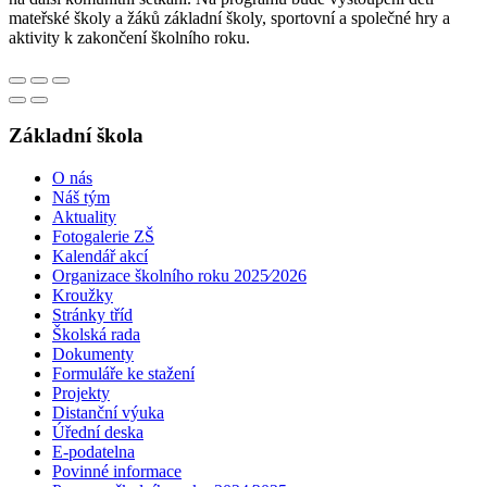
mateřské školy a žáků základní školy, sportovní a společné hry a
aktivity k zakončení školního roku.
Základní škola
O nás
Náš tým
Aktuality
Fotogalerie ZŠ
Kalendář akcí
Organizace školního roku 2025⁄2026
Kroužky
Stránky tříd
Školská rada
Dokumenty
Formuláře ke stažení
Projekty
Distanční výuka
Úřední deska
E-podatelna
Povinné informace