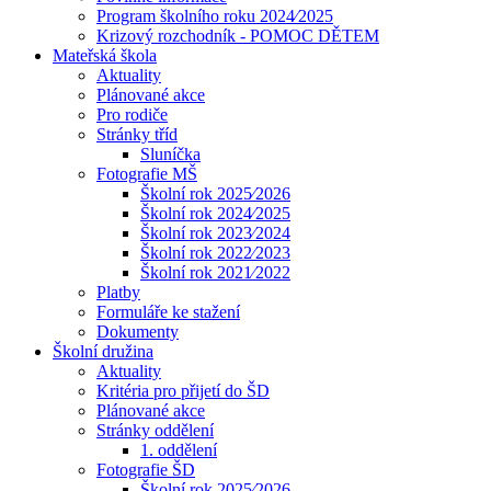
Program školního roku 2024⁄2025
Krizový rozchodník - POMOC DĚTEM
Mateřská škola
Aktuality
Plánované akce
Pro rodiče
Stránky tříd
Sluníčka
Fotografie MŠ
Školní rok 2025⁄2026
Školní rok 2024⁄2025
Školní rok 2023⁄2024
Školní rok 2022⁄2023
Školní rok 2021⁄2022
Platby
Formuláře ke stažení
Dokumenty
Školní družina
Aktuality
Kritéria pro přijetí do ŠD
Plánované akce
Stránky oddělení
1. oddělení
Fotografie ŠD
Školní rok 2025⁄2026