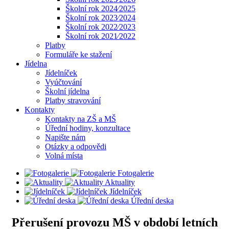
Školní rok 2024⁄2025
Školní rok 2023⁄2024
Školní rok 2022⁄2023
Školní rok 2021⁄2022
Platby
Formuláře ke stažení
Jídelna
Jídelníček
Vyúčtování
Školní jídelna
Platby stravování
Kontakty
Kontakty na ZŠ a MŠ
Úřední hodiny, konzultace
Napište nám
Otázky a odpovědi
Volná místa
Fotogalerie
Aktuality
Jídelníček
Úřední deska
Přerušení provozu MŠ v období letních