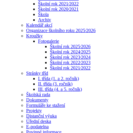
Školní rok 2021⁄2022
Školní rok 2020⁄2021
Škola
Archiv
Kalendář akcí
Organizace školního roku 2025⁄2026
Kroužky
Fotogalerie
Školní rok 2025⁄2026
Školní rok 2024⁄2025
Školní rok 2023⁄2024
Školní rok 2022⁄2023
Školní rok 2021⁄2022
Stránky tříd
I. třída (1. a 2. ročník)
II. třída (3. ročník)
III. třída (4. a 5. ročník)
Školská rada
Dokumenty
Formuláře ke stažení
Projekty
Distanční výuka
Úřední deska
E-podatelna
Povinné informace