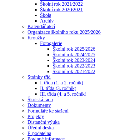
Školní rok 2021⁄2022
Školní rok 2020⁄2021
Škola
Archiv
Kalendář akcí
Organizace školního roku 2025⁄2026
Kroužky
Fotogalerie
Školní rok 2025⁄2026
Školní rok 2024⁄2025
Školní rok 2023⁄2024
Školní rok 2022⁄2023
Školní rok 2021⁄2022
Stránky tříd
I. třída (1. a 2. ročník)
II. třída (3. ročník)
III. třída (4. a 5. ročník)
Školská rada
Dokumenty
Formuláře ke stažení
Projekty
Distanční výuka
Úřední deska
E-podatelna
Povinné informace