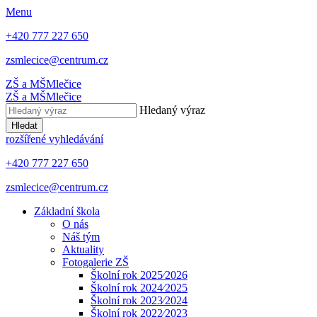
Menu
+420 777 227 650
zsmlecice@centrum.cz
ZŠ a MŠ
Mlečice
ZŠ a MŠ
Mlečice
Hledaný výraz
Hledat
rozšířené vyhledávání
+420 777 227 650
zsmlecice@centrum.cz
Základní škola
O nás
Náš tým
Aktuality
Fotogalerie ZŠ
Školní rok 2025⁄2026
Školní rok 2024⁄2025
Školní rok 2023⁄2024
Školní rok 2022⁄2023