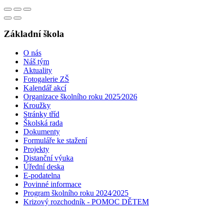
Základní škola
O nás
Náš tým
Aktuality
Fotogalerie ZŠ
Kalendář akcí
Organizace školního roku 2025⁄2026
Kroužky
Stránky tříd
Školská rada
Dokumenty
Formuláře ke stažení
Projekty
Distanční výuka
Úřední deska
E-podatelna
Povinné informace
Program školního roku 2024⁄2025
Krizový rozchodník - POMOC DĚTEM