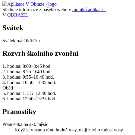
Sledujte informace z našeho webu v
mobilní aplikaci –
V OBRAZE.
Svátek
Svátek má
Oldřiška
Rozvrh školního zvonění
1. hodina: 8:00–8:45 hod.
2. hodina: 8:55–9:40 hod.
3. hodina: 9:55–10:40 hod.
4. hodina: 10:50–11:35 hod.
Oběd
5. hodina: 11:55–12:40 hod.
6. hodina: 12:50–13:35 hod.
Pranostiky
Pranostika na akt. měsíc
Když je v srpnu ráno hodně rosy, mají z toho radost vosy.