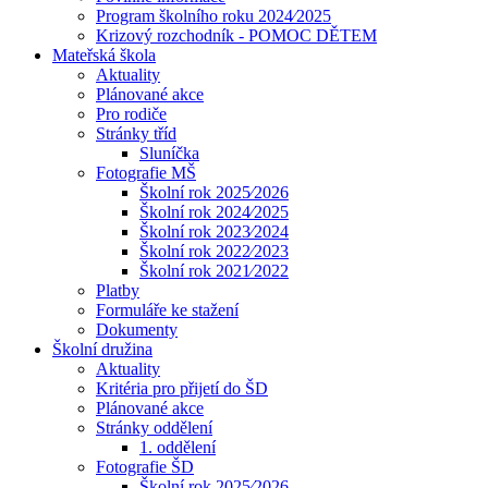
Program školního roku 2024⁄2025
Krizový rozchodník - POMOC DĚTEM
Mateřská škola
Aktuality
Plánované akce
Pro rodiče
Stránky tříd
Sluníčka
Fotografie MŠ
Školní rok 2025⁄2026
Školní rok 2024⁄2025
Školní rok 2023⁄2024
Školní rok 2022⁄2023
Školní rok 2021⁄2022
Platby
Formuláře ke stažení
Dokumenty
Školní družina
Aktuality
Kritéria pro přijetí do ŠD
Plánované akce
Stránky oddělení
1. oddělení
Fotografie ŠD
Školní rok 2025⁄2026