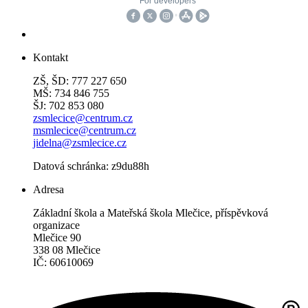
Kontakt
ZŠ, ŠD: 777 227 650
MŠ: 734 846 755
ŠJ: 702 853 080
zsmlecice@centrum.cz
msmlecice@centrum.cz
jidelna@zsmlecice.cz
Datová schránka: z9du88h
Adresa
Základní škola a Mateřská škola Mlečice, příspěvková
organizace
Mlečice 90
338 08 Mlečice
IČ: 60610069