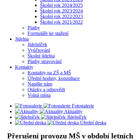
Školní rok 2024⁄2025
Školní rok 2023⁄2024
Školní rok 2022⁄2023
Školní rok 2021⁄2022
Platby
Formuláře ke stažení
Jídelna
Jídelníček
Vyúčtování
Školní jídelna
Platby stravování
Kontakty
Kontakty na ZŠ a MŠ
Úřední hodiny, konzultace
Napište nám
Otázky a odpovědi
Volná místa
Fotogalerie
Aktuality
Jídelníček
Úřední deska
Přerušení provozu MŠ v období letních