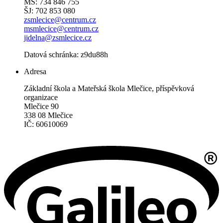
MŠ: 734 846 755
ŠJ: 702 853 080
zsmlecice@centrum.cz
msmlecice@centrum.cz
jidelna@zsmlecice.cz
Datová schránka: z9du88h
Adresa
Základní škola a Mateřská škola Mlečice, příspěvková
organizace
Mlečice 90
338 08 Mlečice
IČ: 60610069