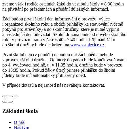
zveme však i rodiče ostatních žáků do vestibulu školy v 8:30 hodin
na přivítání po prázdninách a předání důležitých informací.
Žáci budou první školní den informováni o provozu, výuce
i organizaci školního roku a obdrží přihlášky ke stravování (včetně
pokynů pro strávníky) a do školní družiny, které je nutné vyplnit
a následující den odevzdat! Školní družina bude od nového školního
roku v provozu i ráno v čase 6:40 - 7:40 hodin. Přijímání žáků
do školní družiny bude dle kritérií na
www.zsmlecice.cz
.
První školní den (v pondělí) nebudou mít žáci oběd a nebude
v provozu školní družina. Od úterý do pátku bude končit vyučování
po 4. vyučovací hodině, tj. v 11.35 hodin, družina bude v provozu
do 15:35 hodin. Pokud žák v úterý přinese přihlášku do školní
jídelny bude mít automaticky přihlášený oběd.
V případě dotazů a nejasností nás neváhejte kontaktovat.
Základní škola
O nás
Náš tým