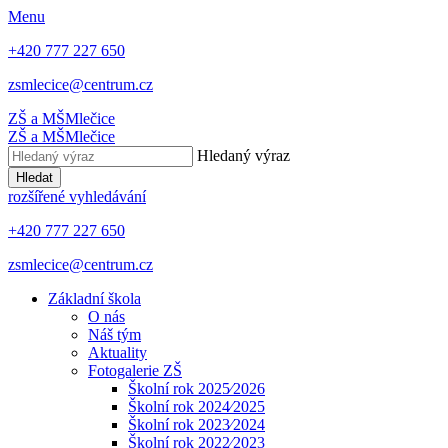
Menu
+420 777 227 650
zsmlecice@centrum.cz
ZŠ a MŠ
Mlečice
ZŠ a MŠ
Mlečice
Hledaný výraz
Hledat
rozšířené vyhledávání
+420 777 227 650
zsmlecice@centrum.cz
Základní škola
O nás
Náš tým
Aktuality
Fotogalerie ZŠ
Školní rok 2025⁄2026
Školní rok 2024⁄2025
Školní rok 2023⁄2024
Školní rok 2022⁄2023