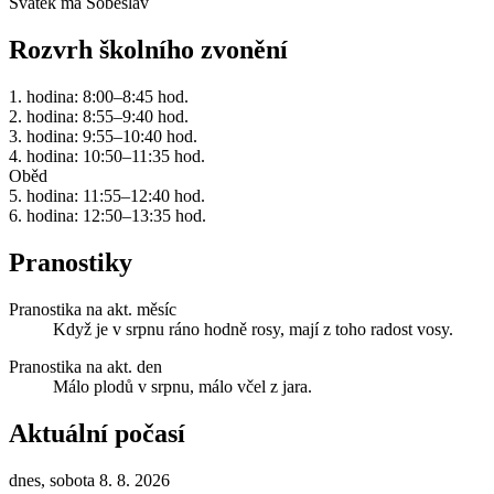
Svátek má
Soběslav
Rozvrh školního zvonění
1. hodina: 8:00–8:45 hod.
2. hodina: 8:55–9:40 hod.
3. hodina: 9:55–10:40 hod.
4. hodina: 10:50–11:35 hod.
Oběd
5. hodina: 11:55–12:40 hod.
6. hodina: 12:50–13:35 hod.
Pranostiky
Pranostika na akt. měsíc
Když je v srpnu ráno hodně rosy, mají z toho radost vosy.
Pranostika na akt. den
Málo plodů v srpnu, málo včel z jara.
Aktuální počasí
dnes, sobota 8. 8. 2026