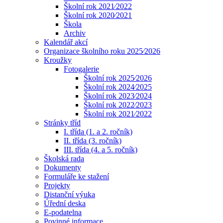
Školní rok 2021⁄2022
Školní rok 2020⁄2021
Škola
Archiv
Kalendář akcí
Organizace školního roku 2025⁄2026
Kroužky
Fotogalerie
Školní rok 2025⁄2026
Školní rok 2024⁄2025
Školní rok 2023⁄2024
Školní rok 2022⁄2023
Školní rok 2021⁄2022
Stránky tříd
I. třída (1. a 2. ročník)
II. třída (3. ročník)
III. třída (4. a 5. ročník)
Školská rada
Dokumenty
Formuláře ke stažení
Projekty
Distanční výuka
Úřední deska
E-podatelna
Povinné informace