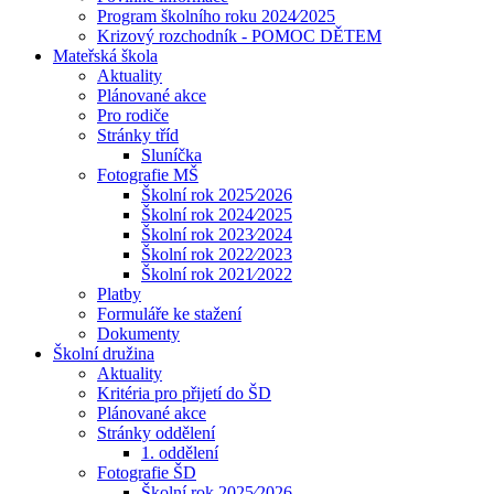
Program školního roku 2024⁄2025
Krizový rozchodník - POMOC DĚTEM
Mateřská škola
Aktuality
Plánované akce
Pro rodiče
Stránky tříd
Sluníčka
Fotografie MŠ
Školní rok 2025⁄2026
Školní rok 2024⁄2025
Školní rok 2023⁄2024
Školní rok 2022⁄2023
Školní rok 2021⁄2022
Platby
Formuláře ke stažení
Dokumenty
Školní družina
Aktuality
Kritéria pro přijetí do ŠD
Plánované akce
Stránky oddělení
1. oddělení
Fotografie ŠD
Školní rok 2025⁄2026