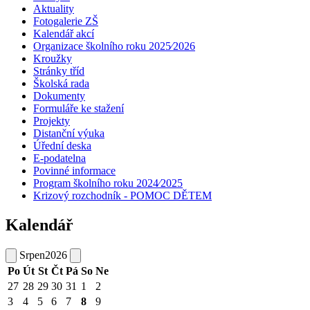
Aktuality
Fotogalerie ZŠ
Kalendář akcí
Organizace školního roku 2025⁄2026
Kroužky
Stránky tříd
Školská rada
Dokumenty
Formuláře ke stažení
Projekty
Distanční výuka
Úřední deska
E-podatelna
Povinné informace
Program školního roku 2024⁄2025
Krizový rozchodník - POMOC DĚTEM
Kalendář
Srpen
2026
Po
Út
St
Čt
Pá
So
Ne
27
28
29
30
31
1
2
3
4
5
6
7
8
9