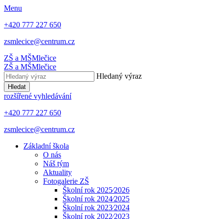
Menu
+420 777 227 650
zsmlecice@centrum.cz
ZŠ a MŠ
Mlečice
ZŠ a MŠ
Mlečice
Hledaný výraz
Hledat
rozšířené vyhledávání
+420 777 227 650
zsmlecice@centrum.cz
Základní škola
O nás
Náš tým
Aktuality
Fotogalerie ZŠ
Školní rok 2025⁄2026
Školní rok 2024⁄2025
Školní rok 2023⁄2024
Školní rok 2022⁄2023