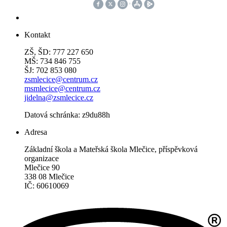
Kontakt
ZŠ, ŠD: 777 227 650
MŠ: 734 846 755
ŠJ: 702 853 080
zsmlecice@centrum.cz
msmlecice@centrum.cz
jidelna@zsmlecice.cz
Datová schránka: z9du88h
Adresa
Základní škola a Mateřská škola Mlečice, příspěvková
organizace
Mlečice 90
338 08 Mlečice
IČ: 60610069