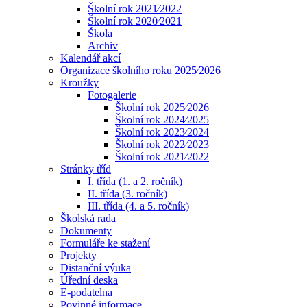
Školní rok 2021⁄2022
Školní rok 2020⁄2021
Škola
Archiv
Kalendář akcí
Organizace školního roku 2025⁄2026
Kroužky
Fotogalerie
Školní rok 2025⁄2026
Školní rok 2024⁄2025
Školní rok 2023⁄2024
Školní rok 2022⁄2023
Školní rok 2021⁄2022
Stránky tříd
I. třída (1. a 2. ročník)
II. třída (3. ročník)
III. třída (4. a 5. ročník)
Školská rada
Dokumenty
Formuláře ke stažení
Projekty
Distanční výuka
Úřední deska
E-podatelna
Povinné informace