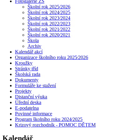
Fotogalerie ZŠ
Školní rok 2025⁄2026
Školní rok 2024⁄2025
Školní rok 2023⁄2024
Školní rok 2022⁄2023
Školní rok 2021⁄2022
Školní rok 2020⁄2021
Škola
Archiv
Kalendář akcí
Organizace školního roku 2025⁄2026
Kroužky
Stránky tříd
Školská rada
Dokumenty
Formuláře ke stažení
Projekty
Distanční výuka
Úřední deska
E-podatelna
Povinné informace
Program školního roku 2024⁄2025
Krizový rozchodník - POMOC DĚTEM
Kalendář