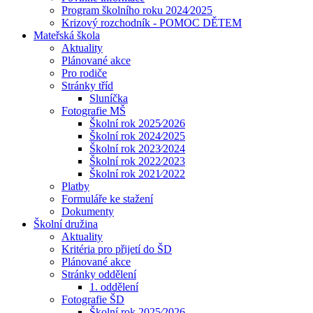
Program školního roku 2024⁄2025
Krizový rozchodník - POMOC DĚTEM
Mateřská škola
Aktuality
Plánované akce
Pro rodiče
Stránky tříd
Sluníčka
Fotografie MŠ
Školní rok 2025⁄2026
Školní rok 2024⁄2025
Školní rok 2023⁄2024
Školní rok 2022⁄2023
Školní rok 2021⁄2022
Platby
Formuláře ke stažení
Dokumenty
Školní družina
Aktuality
Kritéria pro přijetí do ŠD
Plánované akce
Stránky oddělení
1. oddělení
Fotografie ŠD
Školní rok 2025⁄2026