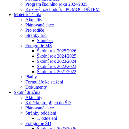
Program školního roku 2024⁄2025
Krizový rozchodník - POMOC DĚTEM
Mateřská škola
Aktuality
Plánované akce
Pro rodiče
Stránky tříd
Sluníčka
Fotografie MŠ
Školní rok 2025⁄2026
Školní rok 2024⁄2025
Školní rok 2023⁄2024
Školní rok 2022⁄2023
Školní rok 2021⁄2022
Platby
Formuláře ke stažení
Dokumenty
Školní družina
Aktuality
Kritéria pro přijetí do ŠD
Plánované akce
Stránky oddělení
1. oddělení
Fotografie ŠD
Školní rok 2025⁄2026