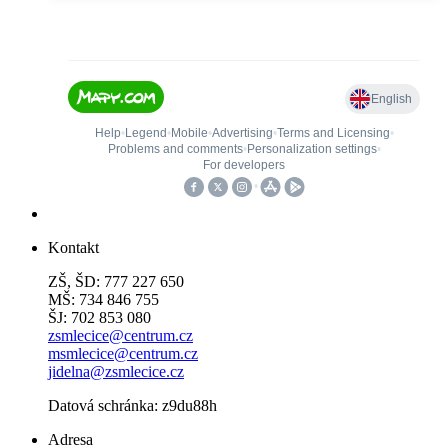
Kontakt
ZŠ, ŠD: 777 227 650
MŠ: 734 846 755
ŠJ: 702 853 080
zsmlecice@centrum.cz
msmlecice@centrum.cz
jidelna@zsmlecice.cz
Datová schránka: z9du88h
Adresa