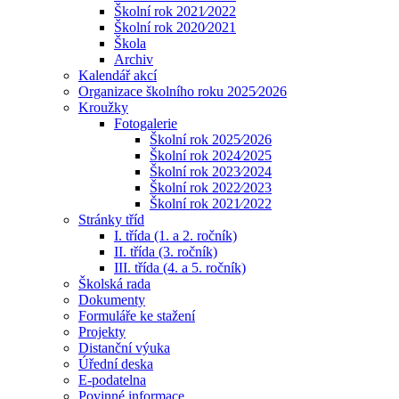
Školní rok 2021⁄2022
Školní rok 2020⁄2021
Škola
Archiv
Kalendář akcí
Organizace školního roku 2025⁄2026
Kroužky
Fotogalerie
Školní rok 2025⁄2026
Školní rok 2024⁄2025
Školní rok 2023⁄2024
Školní rok 2022⁄2023
Školní rok 2021⁄2022
Stránky tříd
I. třída (1. a 2. ročník)
II. třída (3. ročník)
III. třída (4. a 5. ročník)
Školská rada
Dokumenty
Formuláře ke stažení
Projekty
Distanční výuka
Úřední deska
E-podatelna
Povinné informace