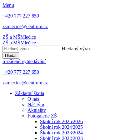
Menu
+420 777 227 650
zsmlecice@centrum.cz
ZŠ a MŠ
Mlečice
ZŠ a MŠ
Mlečice
Hledaný výraz
Hledat
rozšířené vyhledávání
+420 777 227 650
zsmlecice@centrum.cz
Základní škola
O nás
Náš tým
Aktuality
Fotogalerie ZŠ
Školní rok 2025⁄2026
Školní rok 2024⁄2025
Školní rok 2023⁄2024
Školní rok 2022⁄2023