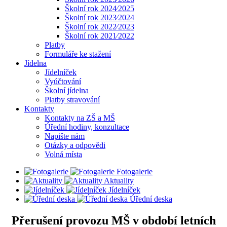
Školní rok 2024⁄2025
Školní rok 2023⁄2024
Školní rok 2022⁄2023
Školní rok 2021⁄2022
Platby
Formuláře ke stažení
Jídelna
Jídelníček
Vyúčtování
Školní jídelna
Platby stravování
Kontakty
Kontakty na ZŠ a MŠ
Úřední hodiny, konzultace
Napište nám
Otázky a odpovědi
Volná místa
Fotogalerie
Aktuality
Jídelníček
Úřední deska
Přerušení provozu MŠ v období letních