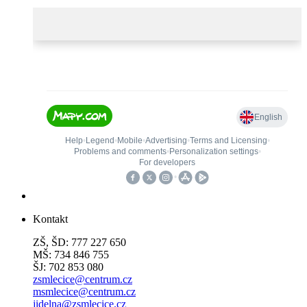
Kontakt
ZŠ, ŠD: 777 227 650
MŠ: 734 846 755
ŠJ: 702 853 080
zsmlecice@centrum.cz
msmlecice@centrum.cz
jidelna@zsmlecice.cz