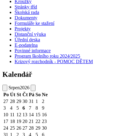
Kroužky
Stránky tříd
Školská rada
Dokumenty
Formuláře ke stažení
Projekty
Distanční výuka
Úřední deska
E-podatelna
Povinné informace
Program školního roku 2024⁄2025
Krizový rozchodník - POMOC DĚTEM
Kalendář
Srpen
2026
Po
Út
St
Čt
Pá
So
Ne
27
28
29
30
31
1
2
3
4
5
6
7
8
9
10
11
12
13
14
15
16
17
18
19
20
21
22
23
24
25
26
27
28
29
30
31
1
2
3
4
5
6