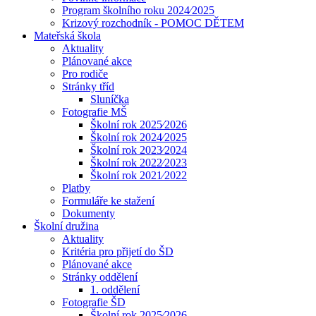
Program školního roku 2024⁄2025
Krizový rozchodník - POMOC DĚTEM
Mateřská škola
Aktuality
Plánované akce
Pro rodiče
Stránky tříd
Sluníčka
Fotografie MŠ
Školní rok 2025⁄2026
Školní rok 2024⁄2025
Školní rok 2023⁄2024
Školní rok 2022⁄2023
Školní rok 2021⁄2022
Platby
Formuláře ke stažení
Dokumenty
Školní družina
Aktuality
Kritéria pro přijetí do ŠD
Plánované akce
Stránky oddělení
1. oddělení
Fotografie ŠD
Školní rok 2025⁄2026