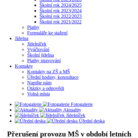
Školní rok 2024⁄2025
Školní rok 2023⁄2024
Školní rok 2022⁄2023
Školní rok 2021⁄2022
Platby
Formuláře ke stažení
Jídelna
Jídelníček
Vyúčtování
Školní jídelna
Platby stravování
Kontakty
Kontakty na ZŠ a MŠ
Úřední hodiny, konzultace
Napište nám
Otázky a odpovědi
Volná místa
Fotogalerie
Aktuality
Jídelníček
Úřední deska
Přerušení provozu MŠ v období letních