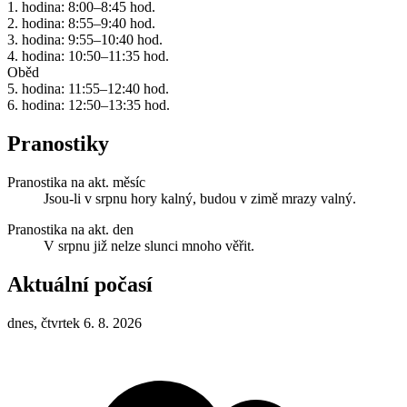
1. hodina: 8:00–8:45 hod.
2. hodina: 8:55–9:40 hod.
3. hodina: 9:55–10:40 hod.
4. hodina: 10:50–11:35 hod.
Oběd
5. hodina: 11:55–12:40 hod.
6. hodina: 12:50–13:35 hod.
Pranostiky
Pranostika na akt. měsíc
Jsou-li v srpnu hory kalný, budou v zimě mrazy valný.
Pranostika na akt. den
V srpnu již nelze slunci mnoho věřit.
Aktuální počasí
dnes, čtvrtek 6. 8. 2026