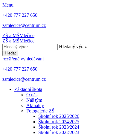
Menu
+420 777 227 650
zsmlecice@centrum.cz
ZŠ a MŠ
Mlečice
ZŠ a MŠ
Mlečice
Hledaný výraz
Hledat
rozšířené vyhledávání
+420 777 227 650
zsmlecice@centrum.cz
Základní škola
O nás
Náš tým
Aktuality
Fotogalerie ZŠ
Školní rok 2025⁄2026
Školní rok 2024⁄2025
Školní rok 2023⁄2024
Školní rok 2022⁄2023