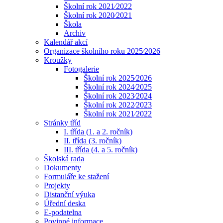
Školní rok 2021⁄2022
Školní rok 2020⁄2021
Škola
Archiv
Kalendář akcí
Organizace školního roku 2025⁄2026
Kroužky
Fotogalerie
Školní rok 2025⁄2026
Školní rok 2024⁄2025
Školní rok 2023⁄2024
Školní rok 2022⁄2023
Školní rok 2021⁄2022
Stránky tříd
I. třída (1. a 2. ročník)
II. třída (3. ročník)
III. třída (4. a 5. ročník)
Školská rada
Dokumenty
Formuláře ke stažení
Projekty
Distanční výuka
Úřední deska
E-podatelna
Povinné informace