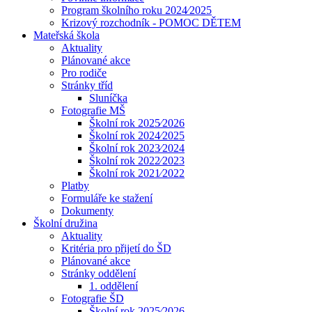
Program školního roku 2024⁄2025
Krizový rozchodník - POMOC DĚTEM
Mateřská škola
Aktuality
Plánované akce
Pro rodiče
Stránky tříd
Sluníčka
Fotografie MŠ
Školní rok 2025⁄2026
Školní rok 2024⁄2025
Školní rok 2023⁄2024
Školní rok 2022⁄2023
Školní rok 2021⁄2022
Platby
Formuláře ke stažení
Dokumenty
Školní družina
Aktuality
Kritéria pro přijetí do ŠD
Plánované akce
Stránky oddělení
1. oddělení
Fotografie ŠD
Školní rok 2025⁄2026