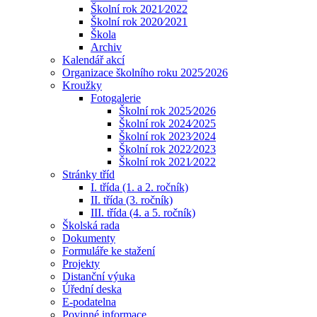
Školní rok 2021⁄2022
Školní rok 2020⁄2021
Škola
Archiv
Kalendář akcí
Organizace školního roku 2025⁄2026
Kroužky
Fotogalerie
Školní rok 2025⁄2026
Školní rok 2024⁄2025
Školní rok 2023⁄2024
Školní rok 2022⁄2023
Školní rok 2021⁄2022
Stránky tříd
I. třída (1. a 2. ročník)
II. třída (3. ročník)
III. třída (4. a 5. ročník)
Školská rada
Dokumenty
Formuláře ke stažení
Projekty
Distanční výuka
Úřední deska
E-podatelna
Povinné informace