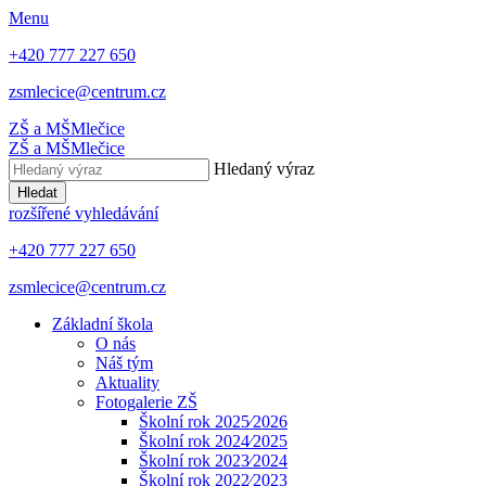
Menu
+420 777 227 650
zsmlecice@centrum.cz
ZŠ a MŠ
Mlečice
ZŠ a MŠ
Mlečice
Hledaný výraz
Hledat
rozšířené vyhledávání
+420 777 227 650
zsmlecice@centrum.cz
Základní škola
O nás
Náš tým
Aktuality
Fotogalerie ZŠ
Školní rok 2025⁄2026
Školní rok 2024⁄2025
Školní rok 2023⁄2024
Školní rok 2022⁄2023