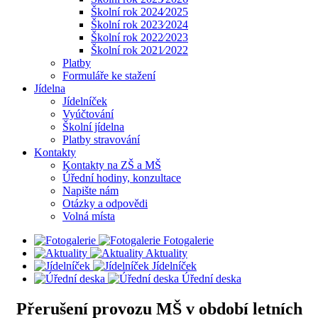
Školní rok 2024⁄2025
Školní rok 2023⁄2024
Školní rok 2022⁄2023
Školní rok 2021⁄2022
Platby
Formuláře ke stažení
Jídelna
Jídelníček
Vyúčtování
Školní jídelna
Platby stravování
Kontakty
Kontakty na ZŠ a MŠ
Úřední hodiny, konzultace
Napište nám
Otázky a odpovědi
Volná místa
Fotogalerie
Aktuality
Jídelníček
Úřední deska
Přerušení provozu MŠ v období letních