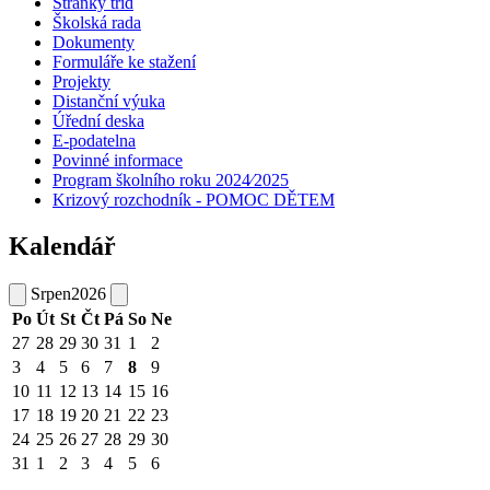
Stránky tříd
Školská rada
Dokumenty
Formuláře ke stažení
Projekty
Distanční výuka
Úřední deska
E-podatelna
Povinné informace
Program školního roku 2024⁄2025
Krizový rozchodník - POMOC DĚTEM
Kalendář
Srpen
2026
Po
Út
St
Čt
Pá
So
Ne
27
28
29
30
31
1
2
3
4
5
6
7
8
9
10
11
12
13
14
15
16
17
18
19
20
21
22
23
24
25
26
27
28
29
30
31
1
2
3
4
5
6