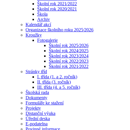
Školní rok 2021⁄2022
Školní rok 2020⁄2021
Škola
Archiv
Kalendář akcí
Organizace školního roku 2025⁄2026
Kroužky
Fotogalerie
Školní rok 2025⁄2026
Školní rok 2024⁄2025
Školní rok 2023⁄2024
Školní rok 2022⁄2023
Školní rok 2021⁄2022
Stránky tříd
I. třída (1. a 2. ročník)
II. třída (3. ročník)
III. třída (4. a 5. ročník)
Školská rada
Dokumenty
Formuláře ke stažení
Projekty
Distanční výuka
Úřední deska
E-podatelna
Povinné informace