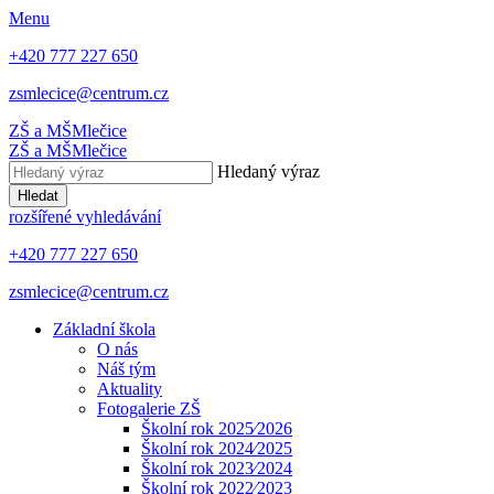
Menu
+420 777 227 650
zsmlecice@centrum.cz
ZŠ a MŠ
Mlečice
ZŠ a MŠ
Mlečice
Hledaný výraz
Hledat
rozšířené vyhledávání
+420 777 227 650
zsmlecice@centrum.cz
Základní škola
O nás
Náš tým
Aktuality
Fotogalerie ZŠ
Školní rok 2025⁄2026
Školní rok 2024⁄2025
Školní rok 2023⁄2024
Školní rok 2022⁄2023