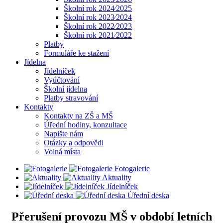
Školní rok 2024⁄2025
Školní rok 2023⁄2024
Školní rok 2022⁄2023
Školní rok 2021⁄2022
Platby
Formuláře ke stažení
Jídelna
Jídelníček
Vyúčtování
Školní jídelna
Platby stravování
Kontakty
Kontakty na ZŠ a MŠ
Úřední hodiny, konzultace
Napište nám
Otázky a odpovědi
Volná místa
Fotogalerie
Aktuality
Jídelníček
Úřední deska
Přerušení provozu MŠ v období letních