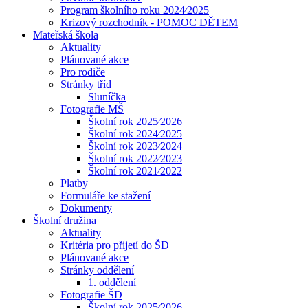
Program školního roku 2024⁄2025
Krizový rozchodník - POMOC DĚTEM
Mateřská škola
Aktuality
Plánované akce
Pro rodiče
Stránky tříd
Sluníčka
Fotografie MŠ
Školní rok 2025⁄2026
Školní rok 2024⁄2025
Školní rok 2023⁄2024
Školní rok 2022⁄2023
Školní rok 2021⁄2022
Platby
Formuláře ke stažení
Dokumenty
Školní družina
Aktuality
Kritéria pro přijetí do ŠD
Plánované akce
Stránky oddělení
1. oddělení
Fotografie ŠD
Školní rok 2025⁄2026