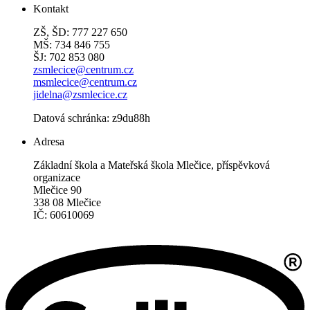
Kontakt
ZŠ, ŠD: 777 227 650
MŠ: 734 846 755
ŠJ: 702 853 080
zsmlecice@centrum.cz
msmlecice@centrum.cz
jidelna@zsmlecice.cz
Datová schránka: z9du88h
Adresa
Základní škola a Mateřská škola Mlečice, příspěvková
organizace
Mlečice 90
338 08 Mlečice
IČ: 60610069