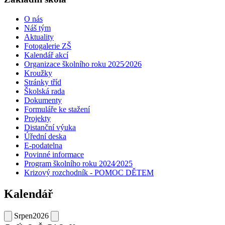
O nás
Náš tým
Aktuality
Fotogalerie ZŠ
Kalendář akcí
Organizace školního roku 2025⁄2026
Kroužky
Stránky tříd
Školská rada
Dokumenty
Formuláře ke stažení
Projekty
Distanční výuka
Úřední deska
E-podatelna
Povinné informace
Program školního roku 2024⁄2025
Krizový rozchodník - POMOC DĚTEM
Kalendář
Srpen
2026