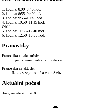
1. hodina: 8:00–8:45 hod.
2. hodina: 8:55–9:40 hod.
3. hodina: 9:55–10:40 hod.
4. hodina: 10:50–11:35 hod.
Oběd
5. hodina: 11:55–12:40 hod.
6. hodina: 12:50–13:35 hod.
Pranostiky
Pranostika na akt. měsíc
Srpen k zimě hledí a rád vodu cedí.
Pranostika na akt. den
Hotov v srpnu sáně a v zimě vůz!
Aktuální počasí
dnes, neděle 9. 8. 2026