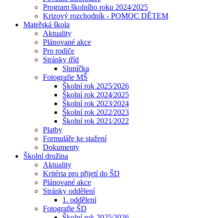
Program školního roku 2024⁄2025
Krizový rozchodník - POMOC DĚTEM
Mateřská škola
Aktuality
Plánované akce
Pro rodiče
Stránky tříd
Sluníčka
Fotografie MŠ
Školní rok 2025⁄2026
Školní rok 2024⁄2025
Školní rok 2023⁄2024
Školní rok 2022⁄2023
Školní rok 2021⁄2022
Platby
Formuláře ke stažení
Dokumenty
Školní družina
Aktuality
Kritéria pro přijetí do ŠD
Plánované akce
Stránky oddělení
1. oddělení
Fotografie ŠD
Školní rok 2025⁄2026