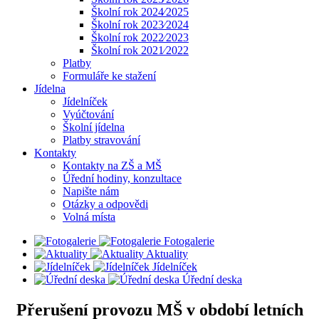
Školní rok 2024⁄2025
Školní rok 2023⁄2024
Školní rok 2022⁄2023
Školní rok 2021⁄2022
Platby
Formuláře ke stažení
Jídelna
Jídelníček
Vyúčtování
Školní jídelna
Platby stravování
Kontakty
Kontakty na ZŠ a MŠ
Úřední hodiny, konzultace
Napište nám
Otázky a odpovědi
Volná místa
Fotogalerie
Aktuality
Jídelníček
Úřední deska
Přerušení provozu MŠ v období letních