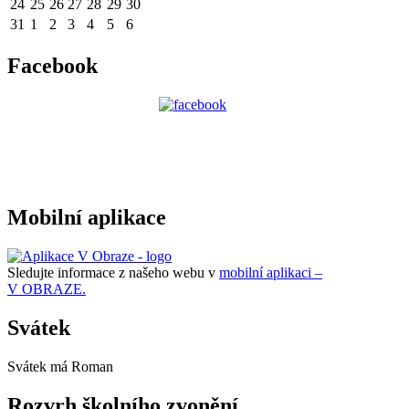
24
25
26
27
28
29
30
31
1
2
3
4
5
6
Facebook
Mobilní aplikace
Sledujte informace z našeho webu v
mobilní aplikaci –
V OBRAZE.
Svátek
Svátek má
Roman
Rozvrh školního zvonění