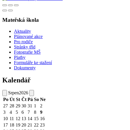
Mateřská škola
Aktuality
Plánované akce
Pro rodiče
Stránky tříd
Fotografie MŠ
Platby
Formuláře ke stažení
Dokumenty
Kalendář
Srpen
2026
Po
Út
St
Čt
Pá
So
Ne
27
28
29
30
31
1
2
3
4
5
6
7
8
9
10
11
12
13
14
15
16
17
18
19
20
21
22
23