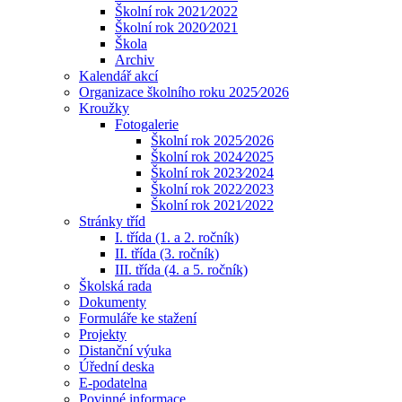
Školní rok 2021⁄2022
Školní rok 2020⁄2021
Škola
Archiv
Kalendář akcí
Organizace školního roku 2025⁄2026
Kroužky
Fotogalerie
Školní rok 2025⁄2026
Školní rok 2024⁄2025
Školní rok 2023⁄2024
Školní rok 2022⁄2023
Školní rok 2021⁄2022
Stránky tříd
I. třída (1. a 2. ročník)
II. třída (3. ročník)
III. třída (4. a 5. ročník)
Školská rada
Dokumenty
Formuláře ke stažení
Projekty
Distanční výuka
Úřední deska
E-podatelna
Povinné informace