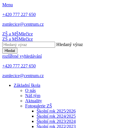
Menu
+420 777 227 650
zsmlecice@centrum.cz
ZŠ a MŠ
Mlečice
ZŠ a MŠ
Mlečice
Hledaný výraz
Hledat
rozšířené vyhledávání
+420 777 227 650
zsmlecice@centrum.cz
Základní škola
O nás
Náš tým
Aktuality
Fotogalerie ZŠ
Školní rok 2025⁄2026
Školní rok 2024⁄2025
Školní rok 2023⁄2024
Školní rok 2022⁄2023