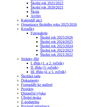
Školní rok 2021⁄2022
Školní rok 2020⁄2021
Škola
Archiv
Kalendář akcí
Organizace školního roku 2025⁄2026
Kroužky
Fotogalerie
Školní rok 2025⁄2026
Školní rok 2024⁄2025
Školní rok 2023⁄2024
Školní rok 2022⁄2023
Školní rok 2021⁄2022
Stránky tříd
I. třída (1. a 2. ročník)
II. třída (3. ročník)
III. třída (4. a 5. ročník)
Školská rada
Dokumenty
Formuláře ke stažení
Projekty
Distanční výuka
Úřední deska
E-podatelna
Povinné informace