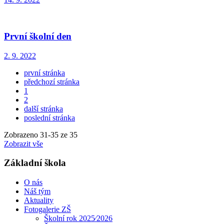
První školní den
2. 9. 2022
první stránka
předchozí stránka
1
2
další stránka
poslední stránka
Zobrazeno
31
-
35
ze 35
Zobrazit vše
Základní škola
O nás
Náš tým
Aktuality
Fotogalerie ZŠ
Školní rok 2025⁄2026