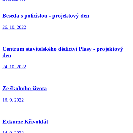
Beseda s policistou - projektový den
26. 10. 2022
Centrum stavitelského dědictví Plasy - projektový
den
24. 10. 2022
Ze školního života
16. 9. 2022
Exkurze Křivoklát
14. 9. 2022