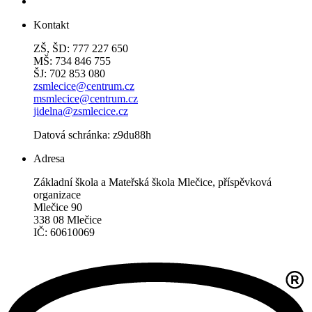
Kontakt
ZŠ, ŠD: 777 227 650
MŠ: 734 846 755
ŠJ: 702 853 080
zsmlecice@centrum.cz
msmlecice@centrum.cz
jidelna@zsmlecice.cz
Datová schránka: z9du88h
Adresa
Základní škola a Mateřská škola Mlečice, příspěvková
organizace
Mlečice 90
338 08 Mlečice
IČ: 60610069