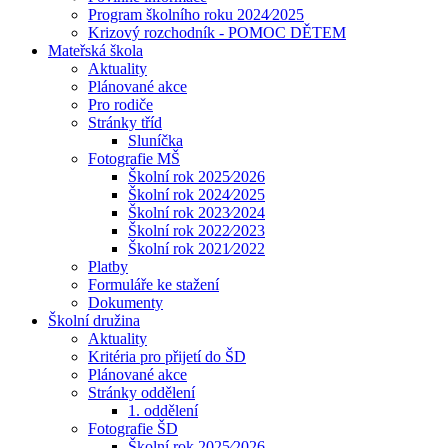
Program školního roku 2024⁄2025
Krizový rozchodník - POMOC DĚTEM
Mateřská škola
Aktuality
Plánované akce
Pro rodiče
Stránky tříd
Sluníčka
Fotografie MŠ
Školní rok 2025⁄2026
Školní rok 2024⁄2025
Školní rok 2023⁄2024
Školní rok 2022⁄2023
Školní rok 2021⁄2022
Platby
Formuláře ke stažení
Dokumenty
Školní družina
Aktuality
Kritéria pro přijetí do ŠD
Plánované akce
Stránky oddělení
1. oddělení
Fotografie ŠD
Školní rok 2025⁄2026