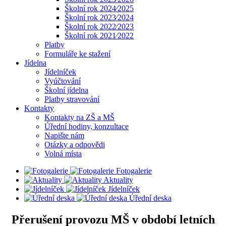
Školní rok 2024⁄2025
Školní rok 2023⁄2024
Školní rok 2022⁄2023
Školní rok 2021⁄2022
Platby
Formuláře ke stažení
Jídelna
Jídelníček
Vyúčtování
Školní jídelna
Platby stravování
Kontakty
Kontakty na ZŠ a MŠ
Úřední hodiny, konzultace
Napište nám
Otázky a odpovědi
Volná místa
Fotogalerie
Aktuality
Jídelníček
Úřední deska
Přerušení provozu MŠ v období letních