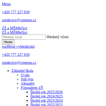
Menu
+420 777 227 650
zsmlecice@centrum.cz
ZŠ a MŠ
Mlečice
ZŠ a MŠ
Mlečice
Hledaný výraz
Hledat
rozšířené vyhledávání
+420 777 227 650
zsmlecice@centrum.cz
Základní škola
O nás
Náš tým
Aktuality
Fotogalerie ZŠ
Školní rok 2025⁄2026
Školní rok 2024⁄2025
Školní rok 2023⁄2024
Školní rok 2022⁄2023