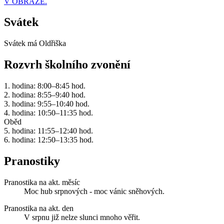
V OBRAZE.
Svátek
Svátek má
Oldřiška
Rozvrh školního zvonění
1. hodina: 8:00–8:45 hod.
2. hodina: 8:55–9:40 hod.
3. hodina: 9:55–10:40 hod.
4. hodina: 10:50–11:35 hod.
Oběd
5. hodina: 11:55–12:40 hod.
6. hodina: 12:50–13:35 hod.
Pranostiky
Pranostika na akt. měsíc
Moc hub srpnových - moc vánic sněhových.
Pranostika na akt. den
V srpnu již nelze slunci mnoho věřit.